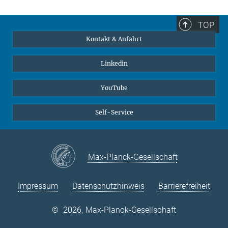
© European Research
Sekretärin
Council
+49 211 6792 340
TOP
g.nicolai@...
Kontakt & Anfahrt
Linkedin
YouTube
Self-Service
Max-Planck-Gesellschaft
Impressum
Datenschutzhinweis
Barrierefreiheit
©
2026, Max-Planck-Gesellschaft