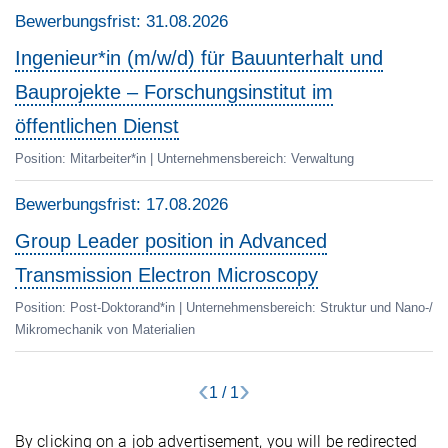
Bewerbungsfrist:
31.08.2026
Ingenieur*in (m/w/d) für Bauunterhalt und
Bauprojekte – Forschungsinstitut im
öffentlichen Dienst
Position:
Mitarbeiter*in
| Unternehmensbereich:
Verwaltung
Bewerbungsfrist:
17.08.2026
Group Leader position in Advanced
Transmission Electron Microscopy
Position:
Post-Doktorand*in
| Unternehmensbereich:
Struktur und Nano-/
Mikromechanik von Materialien
‹
›
1
/
1
By clicking on a job advertisement, you will be redirected