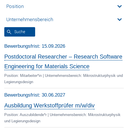
Position
Auszubildende*r
Unternehmensbereich
Computergestütztes Materialdesign
Doktorand*in
Suche
Grenzflächenchemie und Oberflächentechnik
Master Student*in
Bewerbungsfrist:
15.09.2026
IMPRS SusMet
Postdoctoral Researcher – Research Software
Mitarbeiter*in
Engineering for Materials Science
Mikrostrukturphysik und Legierungsdesign
Post-Doktorand*in
Position:
Mitarbeiter*in
| Unternehmensbereich:
Mikrostrukturphysik und
Legierungsdesign
Nanoanalytik und Grenzflächen
Praktikant*in
Bewerbungsfrist:
30.06.2027
Struktur und Nano-/ Mikromechanik von Materialien
Sonstiges
Ausbildung Werkstoffprüfer m/w/div
Verwaltung
Wissenschaftliche Hilfskraft /HiWi)
Position:
Auszubildende*r
| Unternehmensbereich:
Mikrostrukturphysik
und Legierungsdesign