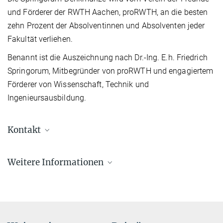
und Förderer der RWTH Aachen, proRWTH, an die besten
zehn Prozent der Absolventinnen und Absolventen jeder
Fakultät verliehen.
Benannt ist die Auszeichnung nach Dr.-Ing. E.h. Friedrich
Springorum, Mitbegründer von proRWTH und engagiertem
Förderer von Wissenschaft, Technik und
Ingenieursausbildung.
Kontakt
Florian Busch, M.Sc.
Weitere Informationen
+49 211 6792 399
f.busch@...
Imaging the thermoelectric transport properties of
individual grain boundaries
© F. Busch