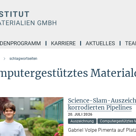
NDENPROGRAMM
KARRIERE
AKTUELLES
TE
schlagwortseiten
mputergestütztes Material
Science-Slam-Auszeich
korrodierten Pipelines
20. JULI 2026
Auszeichnung
Computergestütztes M
Gabriel Volpe Pimenta auf Plat