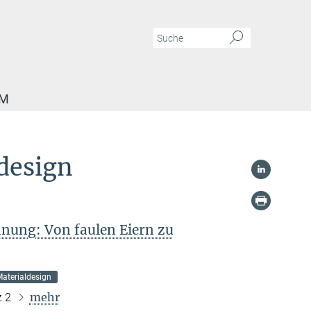
AM
design
nung: Von faulen Eiern zu
aterialdesign
mehr
z 2