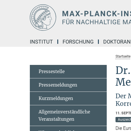
Hauptinhalt
INSTITUT
FORSCHUNG
DOKTORA
Startseite
Dr
Pressestelle
Me
Pressemeldungen
Der 
Kurzmeldungen
Korr
Allgemeinverständliche
11. SEP
Veranstaltungen
Auszeic
Die Eur