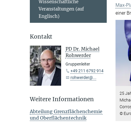
Wissenschaftliche
Max-Pla
Veranstaltungen (auf
einer B
Englisch)
Kontakt
PD Dr. Michael
Rohwerder
Gruppenleiter
+49 211 6792 914
rohwerder@...
25 Jah
Weitere Informationen
Micha
Corro
Abteilung Grenzflächenchemie
© Eur
und Oberflächentechnik