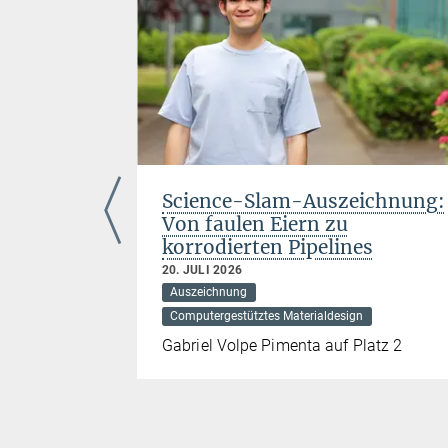
 Florian
Science-Slam-Auszeichnung:
Von faulen Eiern zu
korrodierten Pipelines
 Grenzflächen
20. JULI 2026
Auszeichnung
ienz von
Computergestütztes Materialdesign
Gabriel Volpe Pimenta auf Platz 2