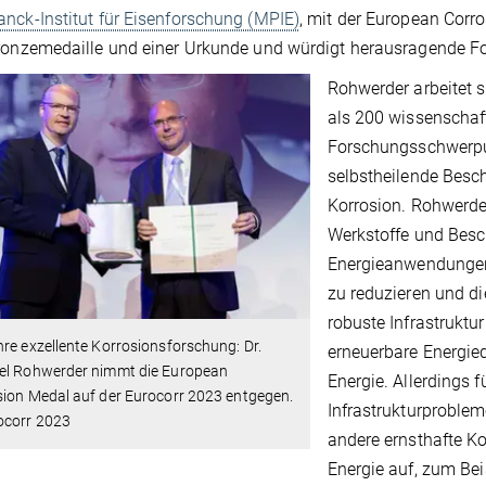
nck-Institut für Eisenforschung (MPIE)
, mit der European Corr
ronzemedaille und einer Urkunde und würdigt herausragende Fo
Rohwerder arbeitet 
als 200 wissenschaft
Forschungsschwerpu
selbstheilende Besc
Korrosion. Rohwerder
Werkstoffe und Besc
Energieanwendungen
zu reduzieren und die
robuste Infrastruktu
re exzellente Korrosionsforschung: Dr.
erneuerbare Energieq
el Rohwerder nimmt die European
Energie. Allerdings f
sion Medal auf der Eurocorr 2023 entgegen.
Infrastrukturproble
ocorr 2023
andere ernsthafte K
Energie auf, zum Bei