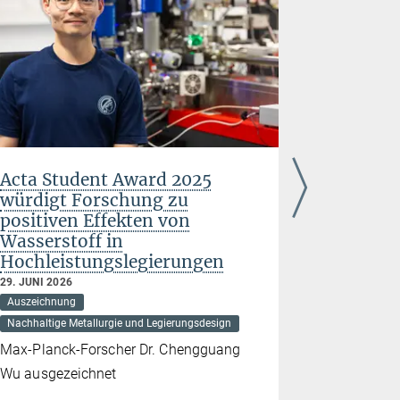
Acta Student Award 2025
Humbold
würdigt Forschung zu
bringen 
positiven Effekten von
den USA
Wasserstoff in
Deutsch
Hochleistungslegierungen
24. JUNI 202
Auszeichnun
29. JUNI 2026
Auszeichnung
Struktur und
Nachhaltige Metallurgie und Legierungsdesign
Dr. Yuri Mi
Max-Planck-Forscher Dr. Chengguang
verstärken
Wu ausgezeichnet
dem Max-Pla