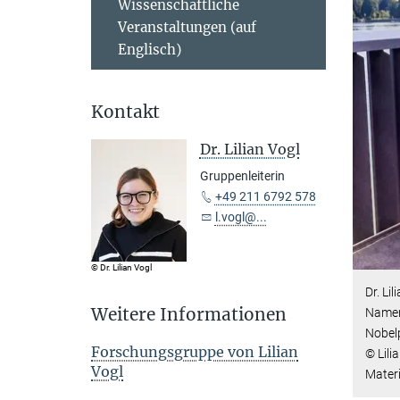
Wissenschaftliche
Veranstaltungen (auf
Englisch)
Kontakt
Dr. Lilian Vogl
Gruppenleiterin
+49 211 6792 578
l.vogl@...
© Dr. Lilian Vogl
Dr. Li
Weitere Informationen
Namen
Nobelp
Forschungsgruppe von Lilian
© Lili
Vogl
Mater