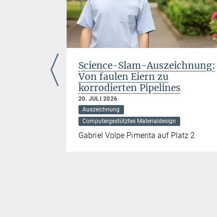
 Florian
Science-Slam-Auszeichnung:
Von faulen Eiern zu
korrodierten Pipelines
 Grenzflächen
20. JULI 2026
Auszeichnung
ienz von
Computergestütztes Materialdesign
Gabriel Volpe Pimenta auf Platz 2