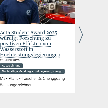
Acta Student Award 2025
Humbold
würdigt Forschung zu
bringen 
positiven Effekten von
den USA
Wasserstoff in
Deutsch
Hochleistungslegierungen
24. JUNI 202
Auszeichnun
29. JUNI 2026
Auszeichnung
Struktur und
Nachhaltige Metallurgie und Legierungsdesign
Dr. Yuri Mi
Max-Planck-Forscher Dr. Chengguang
verstärken
Wu ausgezeichnet
dem Max-Pla
Nachhaltig