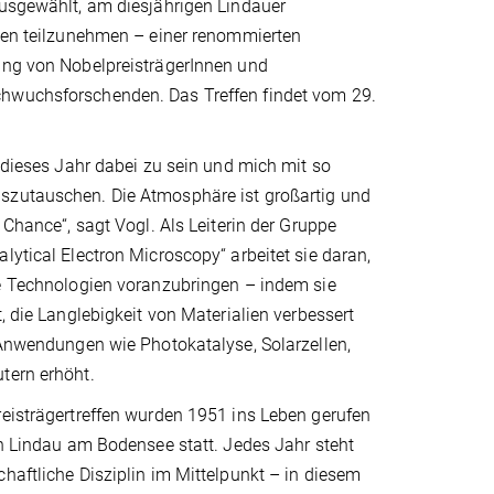
ausgewählt, am diesjährigen Lindauer
ffen teilzunehmen – einer renommierten
ung von NobelpreisträgerInnen und
hwuchsforschenden. Das Treffen findet vom 29.
, dieses Jahr dabei zu sein und mich mit so
zutauschen. Die Atmosphäre ist großartig und
 Chance“, sagt Vogl. Als Leiterin der Gruppe
lytical Electron Microscopy“ arbeitet sie daran,
ne Technologien voranzubringen – indem sie
t, die Langlebigkeit von Materialien verbessert
 Anwendungen wie Photokatalyse, Solarzellen,
tern erhöht.
eisträgertreffen wurden 1951 ins Leben gerufen
in Lindau am Bodensee statt. Jedes Jahr steht
haftliche Disziplin im Mittelpunkt – in diesem