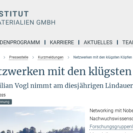
NDENPROGRAMM
KARRIERE
AKTUELLES
TE
Pressestelle
Kurzmeldungen
Netzwerken mit den klügsten Köpfen
tzwerken mit den klügsten
ilian Vogl nimmt am diesjährigen Lindauer 
2025
hnung
Networking mit Nobe
Nachwuchswissenscha
Forschungsgruppenle