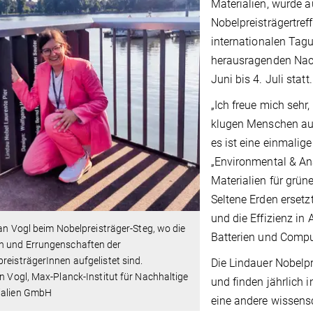
Materialien, wurde 
Nobelpreisträgertre
internationalen Tag
herausragenden Nac
Juni bis 4. Juli statt.
„Ich freue mich sehr
klugen Menschen aus
es ist eine einmalige
„Environmental & Ana
Materialien für grü
Seltene Erden ersetz
und die Effizienz in
lian Vogl beim Nobelpreisträger-Steg, wo die
Batterien und Compu
 und Errungenschaften der
reisträgerInnen aufgelistet sind.
Die Lindauer Nobelpr
an Vogl, Max-Planck-Institut für Nachhaltige
und finden jährlich 
ialien GmbH
eine andere wissensc