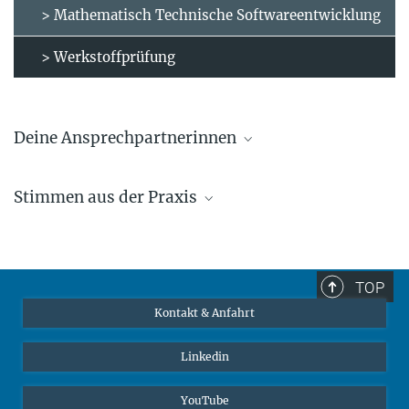
> Mathematisch Technische Softwareentwicklung
> Werkstoffprüfung
Deine Ansprechpartnerinnen
Heidi Bögershausen
Stimmen aus der Praxis
+49 211 6792 918
boegershausen@...
Jennifer Oehmen
TOP
+49 211 6792 372
j.oehmen@...
Kontakt & Anfahrt
Play
Linkedin
Video
YouTube