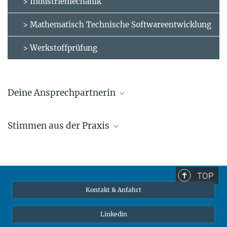
> Industriemechanik
> Mathematisch Technische Softwareentwicklung
> Werkstoffprüfung
Deine Ansprechpartnerin
Maike Schmitz
Stimmen aus der Praxis
Leiterin Personal
m.schmitz@...
TOP
Kontakt & Anfahrt
Linkedin