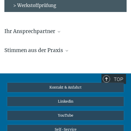
> Werkstoffprüfung
Ihr Ansprechpartner
Ralf Selbach
Stimmen aus der Praxis
+49 211 6792 951
selbach@...
Dominic Lindlau
TOP
Kontakt & Anfahrt
Linkedin
YouTube
Self-Service