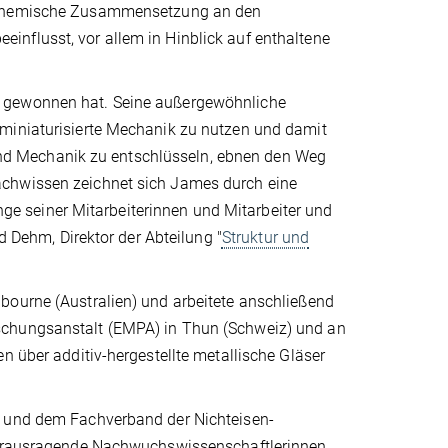
chemische Zusammensetzung an den
nflusst, vor allem in Hinblick auf enthaltene
s gewonnen hat. Seine außergewöhnliche
 miniaturisierte Mechanik zu nutzen und damit
d Mechanik zu entschlüsseln, ebnen den Weg
achwissen zeichnet sich James durch eine
ange seiner Mitarbeiterinnen und Mitarbeiter und
d Dehm, Direktor der Abteilung "
Struktur und
bourne (Australien) und arbeitete anschließend
schungsanstalt (EMPA) in Thun (Schweiz) und an
n über additiv-hergestellte metallische Gläser
. und dem Fachverband der Nichteisen-
 herausragende Nachwuchswissenschaftlerinnen