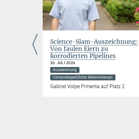
 Florian
Science-Slam-Auszeichnung:
Von faulen Eiern zu
korrodierten Pipelines
 Grenzflächen
20. JULI 2026
Auszeichnung
ienz von
Computergestütztes Materialdesign
Gabriel Volpe Pimenta auf Platz 2