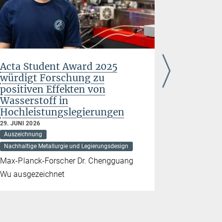
Acta Student Award 2025
Humbold
würdigt Forschung zu
bringen 
positiven Effekten von
den USA
Wasserstoff in
Deutsch
Hochleistungslegierungen
24. JUNI 202
Auszeichnun
29. JUNI 2026
Auszeichnung
Struktur und
Nachhaltige Metallurgie und Legierungsdesign
Dr. Yuri Mi
Max-Planck-Forscher Dr. Chengguang
verstärken
Wu ausgezeichnet
dem Max-Pla
Nachhaltig