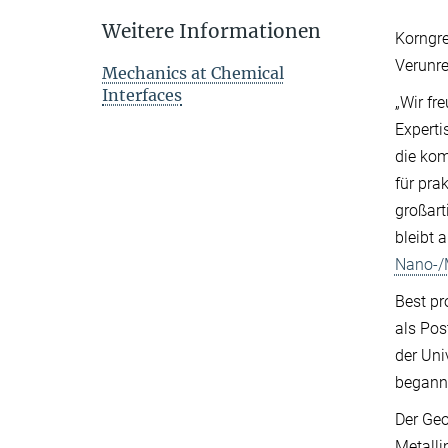
Weitere Informationen
Korngre
Verunre
Mechanics at Chemical
Interfaces
„Wir f
Experti
die ko
für pra
großart
bleibt 
Nano-/
Best pr
als Pos
der Uni
begann
Der Geo
Metalli