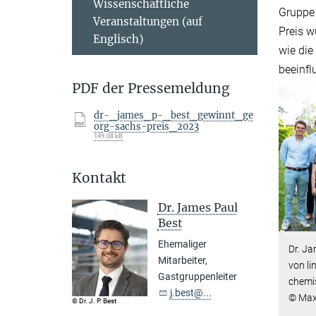
Wissenschaftliche
Gruppe 
Veranstaltungen (auf
Preis w
Englisch)
wie di
beeinfl
PDF der Pressemeldung
dr-_james_p-_best_gewinnt_ge
org-sachs-preis_2023
149.08 kB
Kontakt
Dr. James Paul
Best
Ehemaliger
Dr. Ja
Mitarbeiter,
von li
Gastgruppenleiter
chemi
j.best@...
© Max
© Dr. J. P. Best