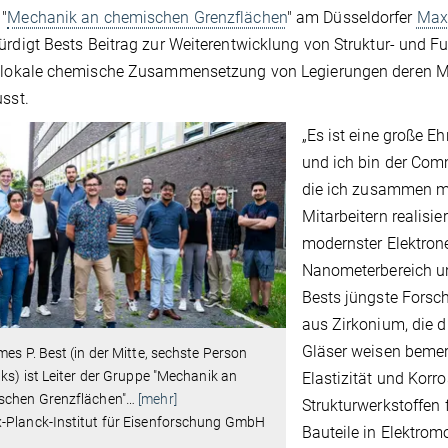
"
Mechanik an chemischen Grenzflächen
" am Düsseldorfer
Max-
ürdigt Bests Beitrag zur Weiterentwicklung von Struktur- und F
e lokale chemische Zusammensetzung von Legierungen deren M
usst.
„Es ist eine große E
und ich bin der Com
die ich zusammen m
Mitarbeitern realisie
modernster Elektron
Nanometerbereich und
Bests jüngste Forsch
aus Zirkonium, die d
Gläser weisen bemer
mes P. Best (in der Mitte, sechste Person
nks) ist Leiter der Gruppe "Mechanik an
Elastizität und Korr
schen Grenzflächen"
…
[mehr]
Strukturwerkstoffen
-Planck-Institut für Eisenforschung GmbH
Bauteile in Elektrom