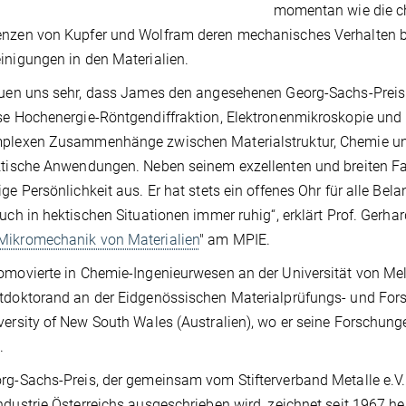
momentan wie die 
nzen von Kupfer und Wolfram deren mechanisches Verhalten beei
inigungen in den Materialien.
reuen uns sehr, dass James den angesehenen Georg-Sachs-Prei
se Hochenergie-Röntgendiffraktion, Elektronenmikroskopie und
mplexen Zusammenhänge zwischen Materialstruktur, Chemie un
ktische Anwendungen. Neben seinem exzellenten und breiten F
ige Persönlichkeit aus. Er hat stets ein offenes Ohr für alle Bel
auch in hektischen Situationen immer ruhig“, erklärt Prof. Gerhar
Mikromechanik von Materialien
" am MPIE.
omovierte in Chemie-Ingenieurwesen an der Universität von Mel
tdoktorand an der Eidgenössischen Materialprüfungs- und For
versity of New South Wales (Australien), wo er seine Forschunge
.
rg-Sachs-Preis, der gemeinsam vom Stifterverband Metalle e.V
ndustrie Österreichs ausgeschrieben wird, zeichnet seit 1967