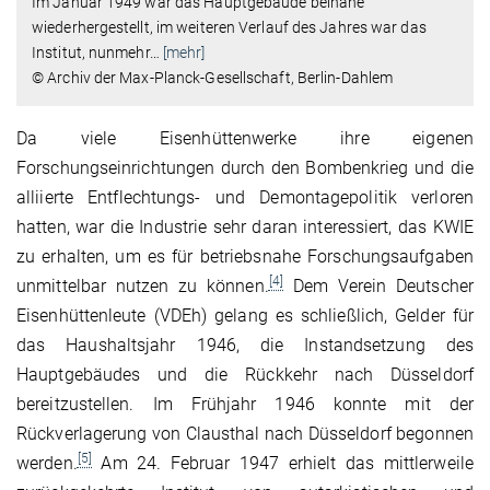
Im Januar 1949 war das Hauptgebäude beinahe
wiederhergestellt, im weiteren Verlauf des Jahres war das
Institut, nunmehr
…
[mehr]
© Archiv der Max-Planck-Gesellschaft, Berlin-Dahlem
Da viele Eisenhüttenwerke ihre eigenen
Forschungseinrichtungen durch den Bombenkrieg und die
alliierte Entflechtungs- und Demontagepolitik verloren
hatten, war die Industrie sehr daran interessiert, das KWIE
zu erhalten, um es für betriebsnahe Forschungsaufgaben
[4]
unmittelbar nutzen zu können.
Dem Verein Deutscher
Eisenhüttenleute (VDEh) gelang es schließlich, Gelder für
das Haushaltsjahr 1946, die Instandsetzung des
Hauptgebäudes und die Rückkehr nach Düsseldorf
bereitzustellen. Im Frühjahr 1946 konnte mit der
Rückverlagerung von Clausthal nach Düsseldorf begonnen
[5]
werden.
Am 24. Februar 1947 erhielt das mittlerweile