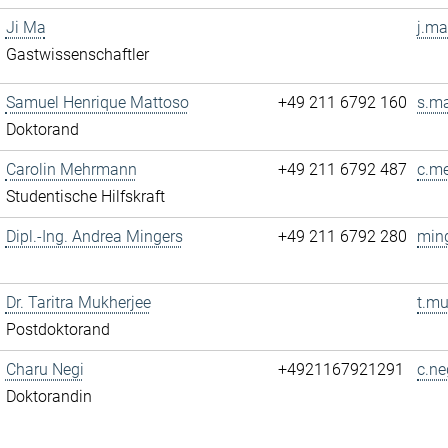
Ji Ma
j.ma
Gastwissenschaftler
Samuel Henrique Mattoso
+49 211 6792 160
s.ma
Doktorand
Carolin Mehrmann
+49 211 6792 487
c.m
Studentische Hilfskraft
Dipl.-Ing. Andrea Mingers
+49 211 6792 280
ming
Dr. Taritra Mukherjee
t.mu
Postdoktorand
Charu Negi
+4921167921291
c.ne
Doktorandin