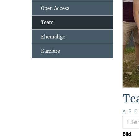
Open Access
Team
Ehemalige
Karriere
Te
A
B
C
Bild