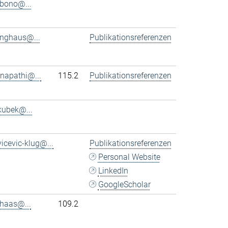
bono@...
inghaus@...
Publikationsreferenzen
napathi@...
115.2
Publikationsreferenzen
kubek@...
vicevic-klug@...
Publikationsreferenzen
Personal Website
LinkedIn
GoogleScholar
haas@...
109.2