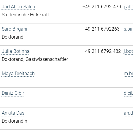
Jad Abou-Saleh
+49 211 6792-479
j.ab
Studentische Hilfskraft
Saro Birgani
+49 211 6792263
s.bi
Doktorand
Júlia Botinha
+49 211 6792 482
j.bo
Doktorand, Gastwissenschaftler
Maya Breitbach
m.br
Deniz Cibir
d.ci
Ankita Das
an.d
Doktorandin