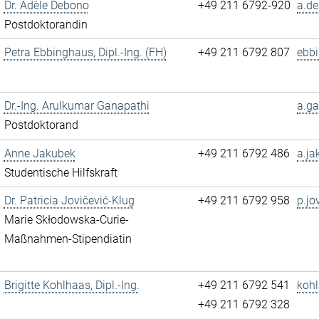
Dr. Adèle Debono
+49 211 6792-920
a.de
Postdoktorandin
Petra Ebbinghaus, Dipl.-Ing. (FH)
+49 211 6792 807
ebb
Dr.-Ing. Arulkumar Ganapathi
a.ga
Postdoktorand
Anne Jakubek
+49 211 6792 486
a.ja
Studentische Hilfskraft
Dr. Patricia Jovičević-Klug
+49 211 6792 958
p.jo
Marie Skłodowska-Curie-
Maßnahmen-Stipendiatin
Brigitte Kohlhaas, Dipl.-Ing.
+49 211 6792 541
kohl
+49 211 6792 328