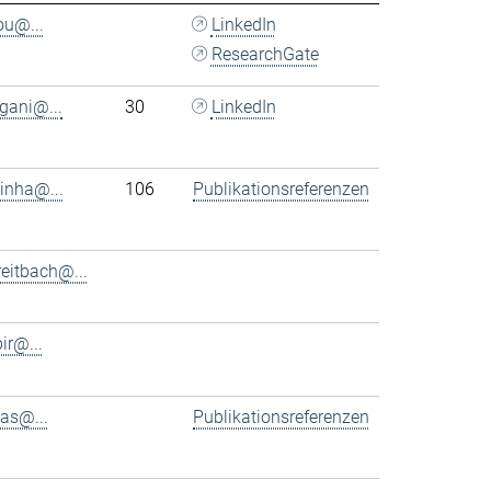
ou@...
LinkedIn
ResearchGate
rgani@...
30
LinkedIn
tinha@...
106
Publikationsreferenzen
eitbach@...
bir@...
as@...
Publikationsreferenzen