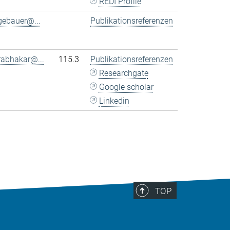
REDI Profile
gebauer@...
Publikationsreferenzen
rabhakar@...
115.3
Publikationsreferenzen
Researchgate
Google scholar
Linkedin
TOP