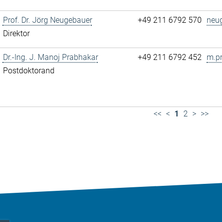
Prof. Dr. Jörg Neugebauer
+49 211 6792 570
neu
Direktor
Dr.-Ing. J. Manoj Prabhakar
+49 211 6792 452
m.p
Postdoktorand
<<
<
1
2
>
>>