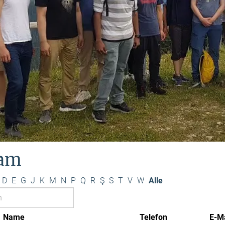
am
D
E
G
J
K
M
N
P
Q
R
Ş
S
T
V
W
Alle
Name
Telefon
E-Ma