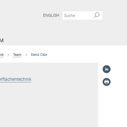
ENGLISH
AM
nik
Team
Deniz Cibir
rflächentechnik