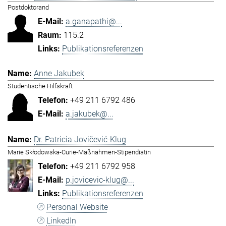
Postdoktorand
a.ganapathi@...
115.2
Publikationsreferenzen
Anne Jakubek
Studentische Hilfskraft
+49 211 6792 486
a.jakubek@...
Dr. Patricia Jovičević-Klug
Marie Skłodowska-Curie-Maßnahmen-Stipendiatin
+49 211 6792 958
p.jovicevic-klug@...
Publikationsreferenzen
Personal Website
LinkedIn