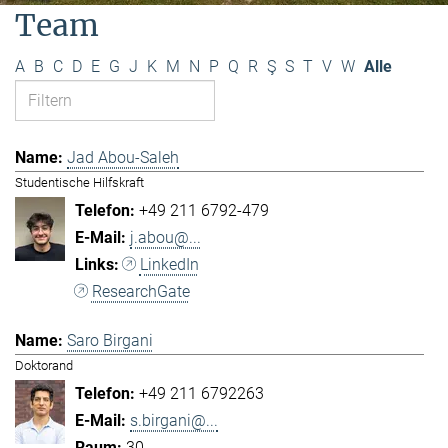
Team
A
B
C
D
E
G
J
K
M
N
P
Q
R
Ş
S
T
V
W
Alle
Jad Abou-Saleh
Studentische Hilfskraft
+49 211 6792-479
j.abou@...
LinkedIn
ResearchGate
Saro Birgani
Doktorand
+49 211 6792263
s.birgani@...
30