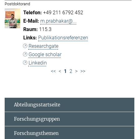
Postdoktorand
+49 211 6792 452
m.prabhakar@...
115.3
Publikationsreferenzen
Researchgate
Google scholar
Linkedin
<<
<
1
2
>
>>
Abteilungsstartseite
Forschungsgruppen
Forschungsthemen