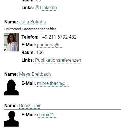
LinkedIn
Júlia Botinha
Doktorand, Gastwissenschaftler
+49 211 6792 482
j.botinha@...
106
Publikationsreferenzen
Maya Breitbach
m.breitbach@...
Deniz Cibir
d.cibir@...