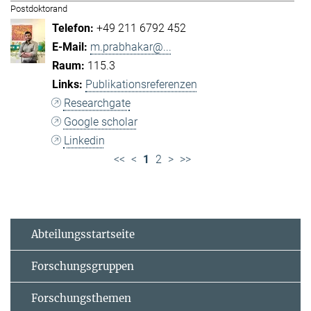
Postdoktorand
+49 211 6792 452
m.prabhakar@...
115.3
Publikationsreferenzen
Researchgate
Google scholar
Linkedin
<<
<
1
2
>
>>
Abteilungsstartseite
Forschungsgruppen
Forschungsthemen