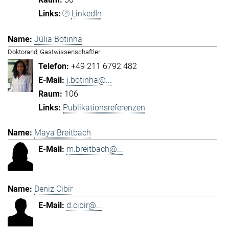
LinkedIn
Júlia Botinha
Doktorand, Gastwissenschaftler
+49 211 6792 482
j.botinha@...
106
Publikationsreferenzen
Maya Breitbach
m.breitbach@...
Deniz Cibir
d.cibir@...