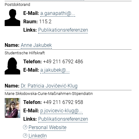
Postdoktorand
a.ganapathi@...
115.2
Publikationsreferenzen
Anne Jakubek
Studentische Hilfskraft
+49 211 6792 486
a.jakubek@...
Dr. Patricia Jovičević-Klug
Marie Skłodowska-Curie-Maßnahmen-Stipendiatin
+49 211 6792 958
p.jovicevic-klug@...
Publikationsreferenzen
Personal Website
LinkedIn