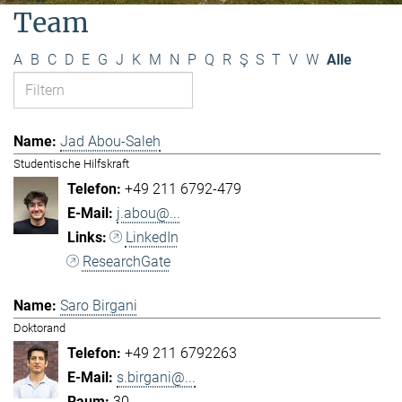
Team
A
B
C
D
E
G
J
K
M
N
P
Q
R
Ş
S
T
V
W
Alle
Jad Abou-Saleh
Studentische Hilfskraft
+49 211 6792-479
j.abou@...
LinkedIn
ResearchGate
Saro Birgani
Doktorand
+49 211 6792263
s.birgani@...
30