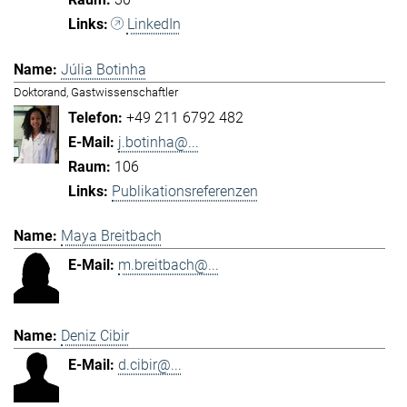
LinkedIn
Júlia Botinha
Doktorand, Gastwissenschaftler
+49 211 6792 482
j.botinha@...
106
Publikationsreferenzen
Maya Breitbach
m.breitbach@...
Deniz Cibir
d.cibir@...