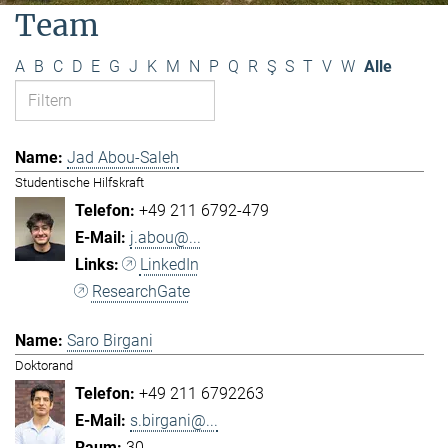
Team
A
B
C
D
E
G
J
K
M
N
P
Q
R
Ş
S
T
V
W
Alle
Jad Abou-Saleh
Studentische Hilfskraft
+49 211 6792-479
j.abou@...
LinkedIn
ResearchGate
Saro Birgani
Doktorand
+49 211 6792263
s.birgani@...
30