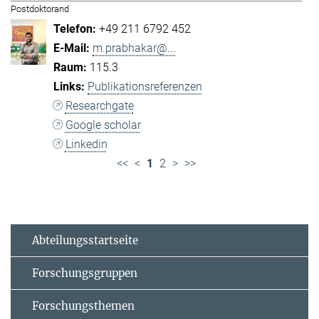
Postdoktorand
+49 211 6792 452
m.prabhakar@...
115.3
Publikationsreferenzen
Researchgate
Google scholar
Linkedin
<<
<
1
2
>
>>
Abteilungsstartseite
Forschungsgruppen
Forschungsthemen