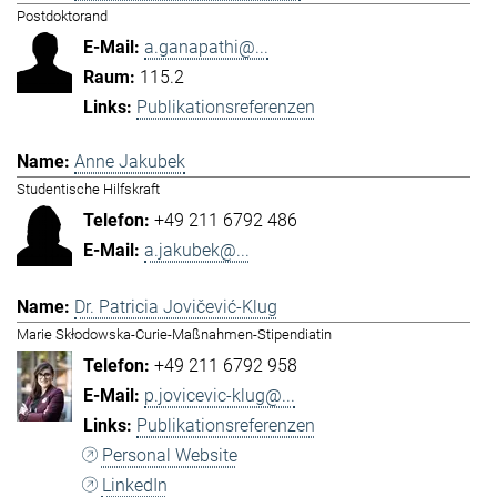
Postdoktorand
a.ganapathi@...
115.2
Publikationsreferenzen
Anne Jakubek
Studentische Hilfskraft
+49 211 6792 486
a.jakubek@...
Dr. Patricia Jovičević-Klug
Marie Skłodowska-Curie-Maßnahmen-Stipendiatin
+49 211 6792 958
p.jovicevic-klug@...
Publikationsreferenzen
Personal Website
LinkedIn