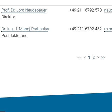
Prof. Dr. Jörg Neugebauer
+49 211 6792 570
neu
Direktor
Dr.-Ing. J. Manoj Prabhakar
+49 211 6792 452
m.p
Postdoktorand
<<
<
1
2
>
>>