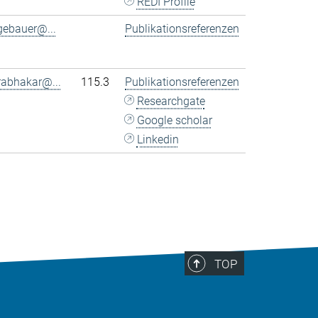
REDI Profile
gebauer@...
Publikationsreferenzen
rabhakar@...
115.3
Publikationsreferenzen
Researchgate
Google scholar
Linkedin
TOP