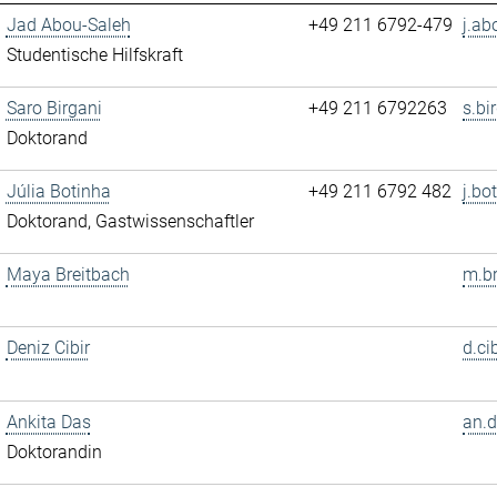
Jad Abou-Saleh
+49 211 6792-479
j.ab
Studentische Hilfskraft
Saro Birgani
+49 211 6792263
s.bi
Doktorand
Júlia Botinha
+49 211 6792 482
j.bo
Doktorand, Gastwissenschaftler
Maya Breitbach
m.br
Deniz Cibir
d.ci
Ankita Das
an.d
Doktorandin