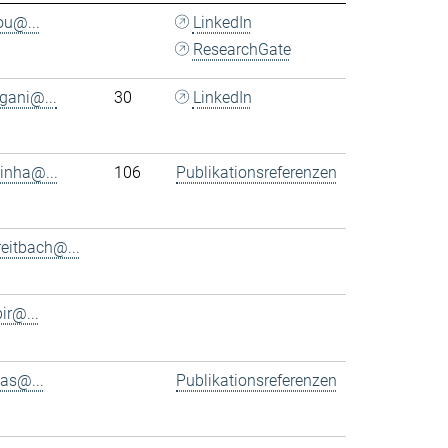
ou@...
LinkedIn
ResearchGate
rgani@...
30
LinkedIn
tinha@...
106
Publikationsreferenzen
eitbach@...
bir@...
as@...
Publikationsreferenzen