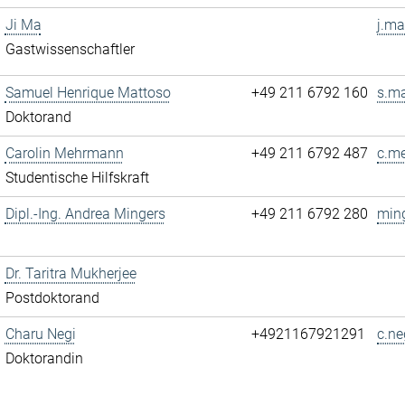
Ji Ma
j.ma
Gastwissenschaftler
Samuel Henrique Mattoso
+49 211 6792 160
s.ma
Doktorand
Carolin Mehrmann
+49 211 6792 487
c.m
Studentische Hilfskraft
Dipl.-Ing. Andrea Mingers
+49 211 6792 280
ming
Dr. Taritra Mukherjee
Postdoktorand
Charu Negi
+4921167921291
c.ne
Doktorandin