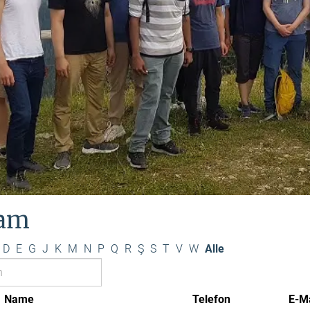
am
D
E
G
J
K
M
N
P
Q
R
Ş
S
T
V
W
Alle
Name
Telefon
E-Ma