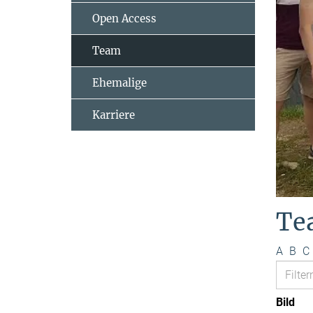
Open Access
Team
Ehemalige
Karriere
Te
A
B
C
Bild