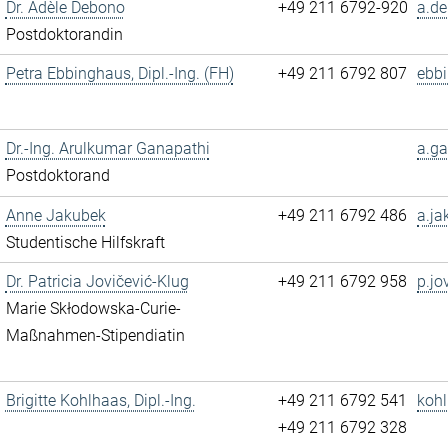
Dr. Adèle Debono
+49 211 6792-920
a.de
Postdoktorandin
Petra Ebbinghaus, Dipl.-Ing. (FH)
+49 211 6792 807
ebb
Dr.-Ing. Arulkumar Ganapathi
a.ga
Postdoktorand
Anne Jakubek
+49 211 6792 486
a.ja
Studentische Hilfskraft
Dr. Patricia Jovičević-Klug
+49 211 6792 958
p.jo
Marie Skłodowska-Curie-
Maßnahmen-Stipendiatin
Brigitte Kohlhaas, Dipl.-Ing.
+49 211 6792 541
kohl
+49 211 6792 328