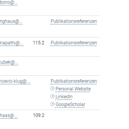
bono@...
inghaus@...
Publikationsreferenzen
napathi@...
115.2
Publikationsreferenzen
kubek@...
vicevic-klug@...
Publikationsreferenzen
Personal Website
LinkedIn
GoogleScholar
haas@...
109.2