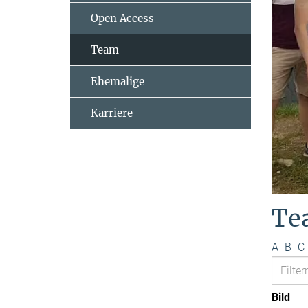
Open Access
Team
Ehemalige
Karriere
Te
A
B
C
Bild