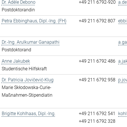
Dr. Adèle Debono
+49 211 6792-920
a.de
Postdoktorandin
Petra Ebbinghaus, Dipl.-Ing. (FH)
+49 211 6792 807
ebb
Dr.-Ing. Arulkumar Ganapathi
a.ga
Postdoktorand
Anne Jakubek
+49 211 6792 486
a.ja
Studentische Hilfskraft
Dr. Patricia Jovičević-Klug
+49 211 6792 958
p.jo
Marie Skłodowska-Curie-
Maßnahmen-Stipendiatin
Brigitte Kohlhaas, Dipl.-Ing.
+49 211 6792 541
kohl
+49 211 6792 328