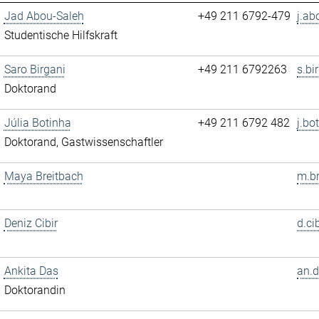
Jad Abou-Saleh
+49 211 6792-479
j.ab
Studentische Hilfskraft
Saro Birgani
+49 211 6792263
s.bi
Doktorand
Júlia Botinha
+49 211 6792 482
j.bo
Doktorand, Gastwissenschaftler
Maya Breitbach
m.br
Deniz Cibir
d.ci
Ankita Das
an.d
Doktorandin