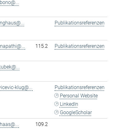
bono@...
inghaus@...
Publikationsreferenzen
napathi@...
115.2
Publikationsreferenzen
kubek@...
vicevic-klug@...
Publikationsreferenzen
Personal Website
LinkedIn
GoogleScholar
haas@...
109.2