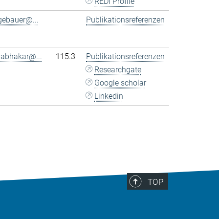
REDI Profile
gebauer@...
Publikationsreferenzen
rabhakar@...
115.3
Publikationsreferenzen
Researchgate
Google scholar
Linkedin
TOP