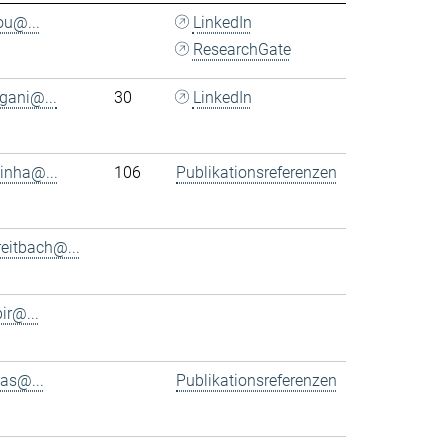
ou@...
LinkedIn
ResearchGate
rgani@...
30
LinkedIn
tinha@...
106
Publikationsreferenzen
eitbach@...
bir@...
as@...
Publikationsreferenzen