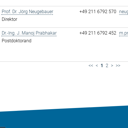
Prof. Dr. Jörg Neugebauer
+49 211 6792 570
neu
Direktor
Dr.-Ing. J. Manoj Prabhakar
+49 211 6792 452
m.p
Postdoktorand
<<
<
1
2
>
>>