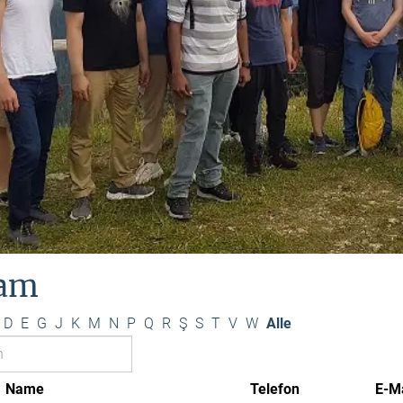
am
D
E
G
J
K
M
N
P
Q
R
Ş
S
T
V
W
Alle
Name
Telefon
E-Ma