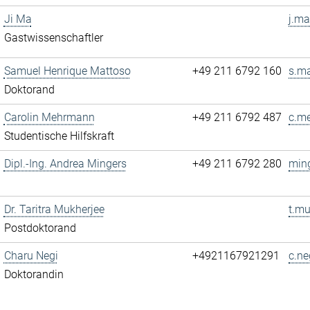
Ji Ma
j.ma
Gastwissenschaftler
Samuel Henrique Mattoso
+49 211 6792 160
s.ma
Doktorand
Carolin Mehrmann
+49 211 6792 487
c.m
Studentische Hilfskraft
Dipl.-Ing. Andrea Mingers
+49 211 6792 280
ming
Dr. Taritra Mukherjee
t.mu
Postdoktorand
Charu Negi
+4921167921291
c.ne
Doktorandin