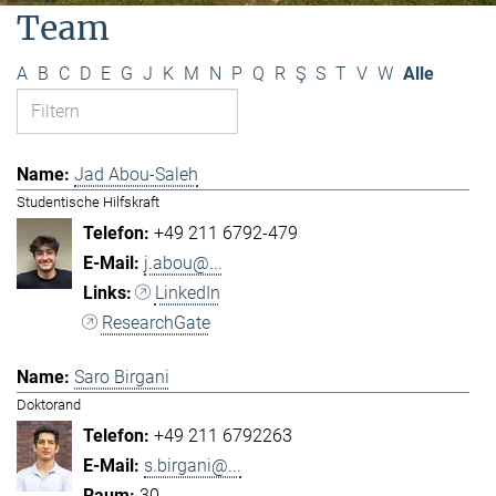
Team
A
B
C
D
E
G
J
K
M
N
P
Q
R
Ş
S
T
V
W
Alle
Jad Abou-Saleh
Studentische Hilfskraft
+49 211 6792-479
j.abou@...
LinkedIn
ResearchGate
Saro Birgani
Doktorand
+49 211 6792263
s.birgani@...
30