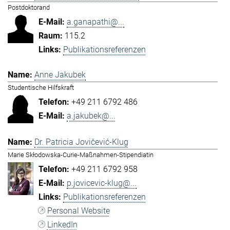
Postdoktorand
a.ganapathi@...
115.2
Publikationsreferenzen
Anne Jakubek
Studentische Hilfskraft
+49 211 6792 486
a.jakubek@...
Dr. Patricia Jovičević-Klug
Marie Skłodowska-Curie-Maßnahmen-Stipendiatin
+49 211 6792 958
p.jovicevic-klug@...
Publikationsreferenzen
Personal Website
LinkedIn