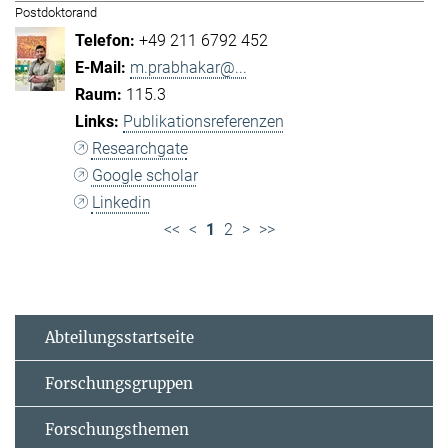
Postdoktorand
+49 211 6792 452
m.prabhakar@...
115.3
Publikationsreferenzen
Researchgate
Google scholar
Linkedin
<<
<
1
2
>
>>
Abteilungsstartseite
Forschungsgruppen
Forschungsthemen