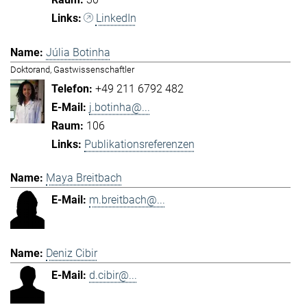
LinkedIn
Júlia Botinha
Doktorand, Gastwissenschaftler
+49 211 6792 482
j.botinha@...
106
Publikationsreferenzen
Maya Breitbach
m.breitbach@...
Deniz Cibir
d.cibir@...