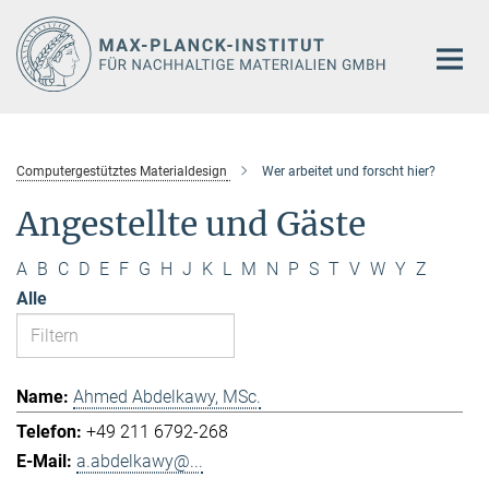
Hauptinhalt
Computergestütztes Materialdesign
Wer arbeitet und forscht hier?
Angestellte und Gäste
A
B
C
D
E
F
G
H
J
K
L
M
N
P
S
T
V
W
Y
Z
Alle
Ahmed Abdelkawy, MSc.
+49 211 6792-268
a.abdelkawy@...