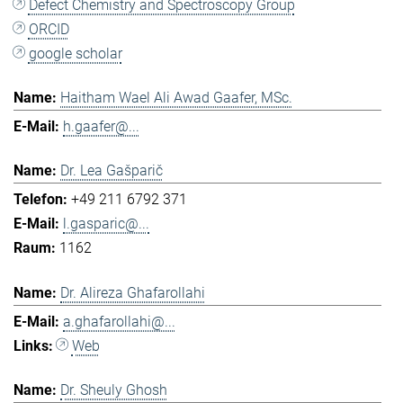
Defect Chemistry and Spectroscopy Group
ORCID
google scholar
Haitham Wael Ali Awad Gaafer, MSc.
h.gaafer@...
Dr. Lea Gašparič
+49 211 6792 371
l.gasparic@...
1162
Dr. Alireza Ghafarollahi
a.ghafarollahi@...
Web
Dr. Sheuly Ghosh