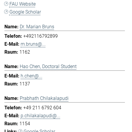
FAU Website
Google Scholar
Dr. Marian Bruns
+492116792899
m.bruns@...
1162
Hao Chen, Doctoral Student
h.chen@...
1137
Prabhath Chilakalapudi
+49 211 6792 604
p.chilakalapudi@...
1154
Google Scholar