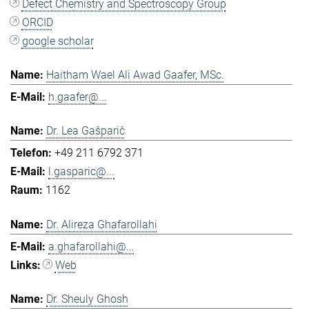
Defect Chemistry and Spectroscopy Group
ORCID
google scholar
Haitham Wael Ali Awad Gaafer, MSc.
h.gaafer@...
Dr. Lea Gašparič
+49 211 6792 371
l.gasparic@...
1162
Dr. Alireza Ghafarollahi
a.ghafarollahi@...
Web
Dr. Sheuly Ghosh