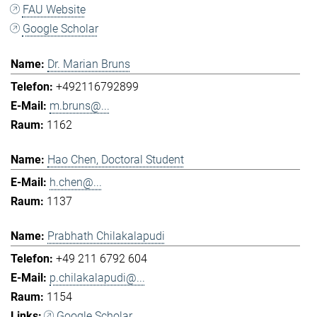
FAU Website
Google Scholar
Dr. Marian Bruns
+492116792899
m.bruns@...
1162
Hao Chen, Doctoral Student
h.chen@...
1137
Prabhath Chilakalapudi
+49 211 6792 604
p.chilakalapudi@...
1154
Google Scholar