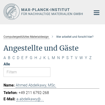
Hauptinhalt
Computergestütztes Materialdesign
Wer arbeitet und forscht hier?
Angestellte und Gäste
A
B
C
D
E
F
G
H
J
K
L
M
N
P
S
T
V
W
Y
Z
Alle
Ahmed Abdelkawy, MSc.
+49 211 6792-268
a.abdelkawy@...