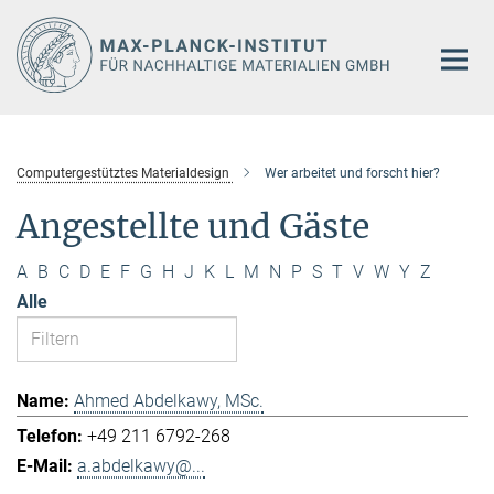
Hauptinhalt
Computergestütztes Materialdesign
Wer arbeitet und forscht hier?
Angestellte und Gäste
A
B
C
D
E
F
G
H
J
K
L
M
N
P
S
T
V
W
Y
Z
Alle
Ahmed Abdelkawy, MSc.
+49 211 6792-268
a.abdelkawy@...