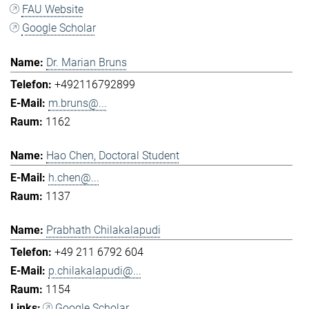
FAU Website
Google Scholar
Dr. Marian Bruns
+492116792899
m.bruns@...
1162
Hao Chen, Doctoral Student
h.chen@...
1137
Prabhath Chilakalapudi
+49 211 6792 604
p.chilakalapudi@...
1154
Google Scholar