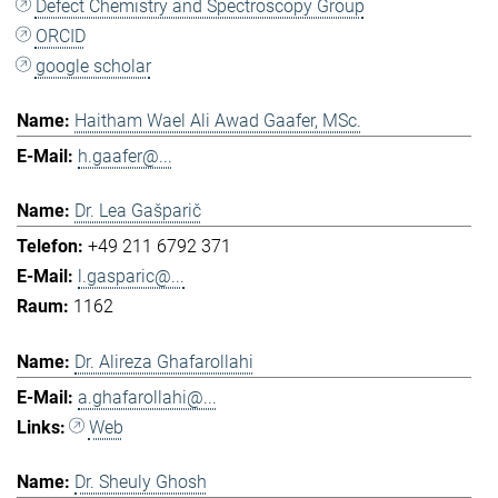
Defect Chemistry and Spectroscopy Group
ORCID
google scholar
Haitham Wael Ali Awad Gaafer, MSc.
h.gaafer@...
Dr. Lea Gašparič
+49 211 6792 371
l.gasparic@...
1162
Dr. Alireza Ghafarollahi
a.ghafarollahi@...
Web
Dr. Sheuly Ghosh