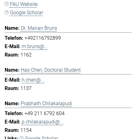
FAU Website
Google Scholar
Dr. Marian Bruns
+492116792899
m.bruns@...
1162
Hao Chen, Doctoral Student
h.chen@...
1137
Prabhath Chilakalapudi
+49 211 6792 604
p.chilakalapudi@...
1154
Google Scholar