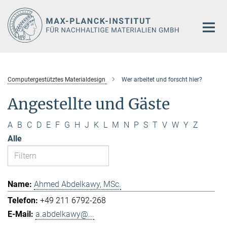
Hauptinhalt
Computergestütztes Materialdesign
Wer arbeitet und forscht hier?
Angestellte und Gäste
A
B
C
D
E
F
G
H
J
K
L
M
N
P
S
T
V
W
Y
Z
Alle
Ahmed Abdelkawy, MSc.
+49 211 6792-268
a.abdelkawy@...