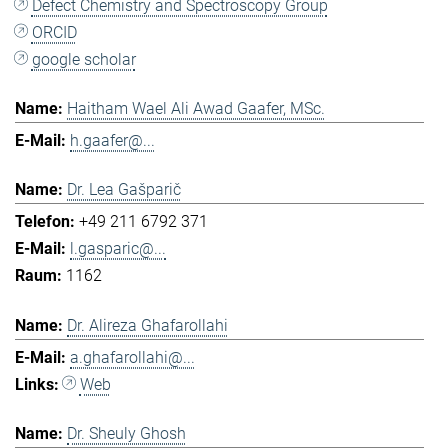
Defect Chemistry and Spectroscopy Group
ORCID
google scholar
Haitham Wael Ali Awad Gaafer, MSc.
h.gaafer@...
Dr. Lea Gašparič
+49 211 6792 371
l.gasparic@...
1162
Dr. Alireza Ghafarollahi
a.ghafarollahi@...
Web
Dr. Sheuly Ghosh