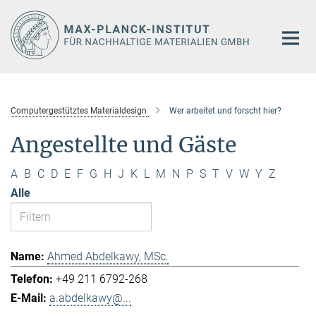
Hauptinhalt
Computergestütztes Materialdesign
Wer arbeitet und forscht hier?
Angestellte und Gäste
A
B
C
D
E
F
G
H
J
K
L
M
N
P
S
T
V
W
Y
Z
Alle
Ahmed Abdelkawy, MSc.
+49 211 6792-268
a.abdelkawy@...