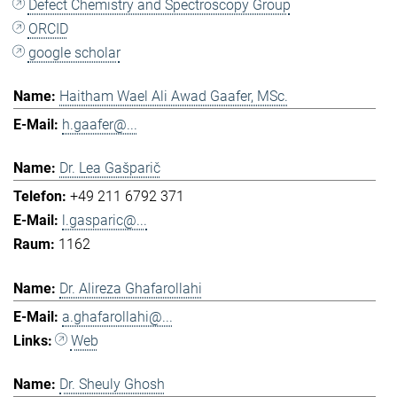
Defect Chemistry and Spectroscopy Group
ORCID
google scholar
Haitham Wael Ali Awad Gaafer, MSc.
h.gaafer@...
Dr. Lea Gašparič
+49 211 6792 371
l.gasparic@...
1162
Dr. Alireza Ghafarollahi
a.ghafarollahi@...
Web
Dr. Sheuly Ghosh