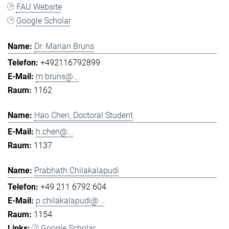
FAU Website
Google Scholar
Dr. Marian Bruns
+492116792899
m.bruns@...
1162
Hao Chen, Doctoral Student
h.chen@...
1137
Prabhath Chilakalapudi
+49 211 6792 604
p.chilakalapudi@...
1154
Google Scholar