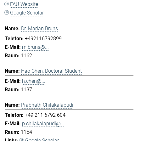
FAU Website
Google Scholar
Dr. Marian Bruns
+492116792899
m.bruns@...
1162
Hao Chen, Doctoral Student
h.chen@...
1137
Prabhath Chilakalapudi
+49 211 6792 604
p.chilakalapudi@...
1154
Google Scholar