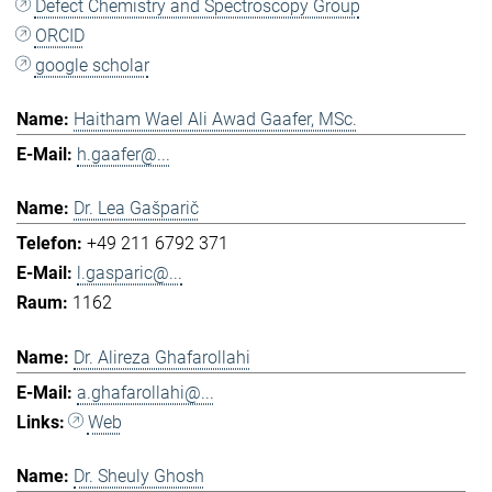
Defect Chemistry and Spectroscopy Group
ORCID
google scholar
Haitham Wael Ali Awad Gaafer, MSc.
h.gaafer@...
Dr. Lea Gašparič
+49 211 6792 371
l.gasparic@...
1162
Dr. Alireza Ghafarollahi
a.ghafarollahi@...
Web
Dr. Sheuly Ghosh