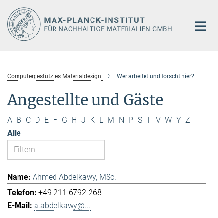
Hauptinhalt
Computergestütztes Materialdesign
Wer arbeitet und forscht hier?
Angestellte und Gäste
A
B
C
D
E
F
G
H
J
K
L
M
N
P
S
T
V
W
Y
Z
Alle
Ahmed Abdelkawy, MSc.
+49 211 6792-268
a.abdelkawy@...