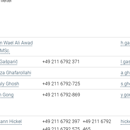
leiter
m Wael Ali Awad
h.ga
 MSc.
 Gašparič
+49 211 6792 371
l.ga
reza Ghafarollahi
a.gh
uly Ghosh
+49 211 6792-725
s.gh
un Gong
+49 211 6792-869
y.go
mann Hickel
+49 211 6792 397
+49 211 6792
hick
+49 211 6792 575
465