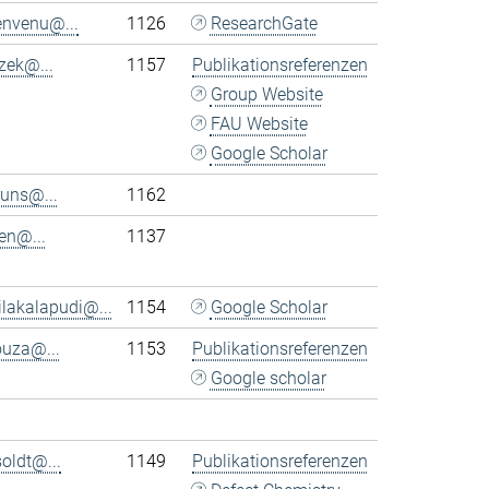
envenu@...
1126
ResearchGate
tzek@...
1157
Publikationsreferenzen
Group Website
FAU Website
Google Scholar
uns@...
1162
en@...
1137
ilakalapudi@...
1154
Google Scholar
ouza@...
1153
Publikationsreferenzen
Google scholar
soldt@...
1149
Publikationsreferenzen