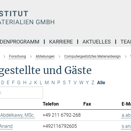
NDENPROGRAMM
KARRIERE
AKTUELLES
TE
Forschung
Abteilungen
Computergestütztes Materialdesign
estellte und Gäste
D
E
F
G
H
J
K
L
M
N
P
S
T
V
W
Y
Z
Alle
Telefon
Fax
E-Ma
Abdelkawy, MSc.
+49 211 6792-268
a.ab
 Anand
+492116792605
s.an