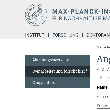
Hauptinhalt
INSTITUT
FORSCHUNG
DOKTORA
Startseite
Ang
Abteilungsstartseite
A
B
C
Wer arbeitet und forscht hier?
Gruppenfoto
Name
Ahmed 
Sriram