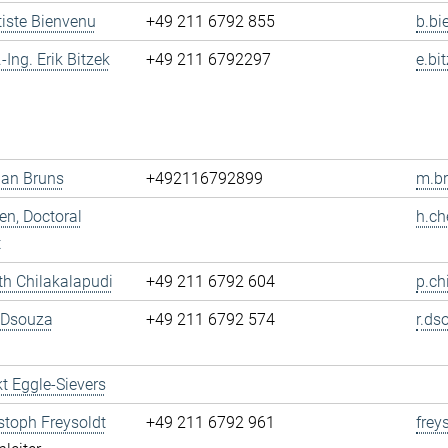
tiste Bienvenu
+49 211 6792 855
b.bi
.-Ing. Erik Bitzek
+49 211 6792297
e.bi
ian Bruns
+492116792899
m.br
n, Doctoral
h.ch
t
h Chilakalapudi
+49 211 6792 604
p.ch
 Dsouza
+49 211 6792 574
r.ds
t Eggle-Sievers
istoph Freysoldt
+49 211 6792 961
frey