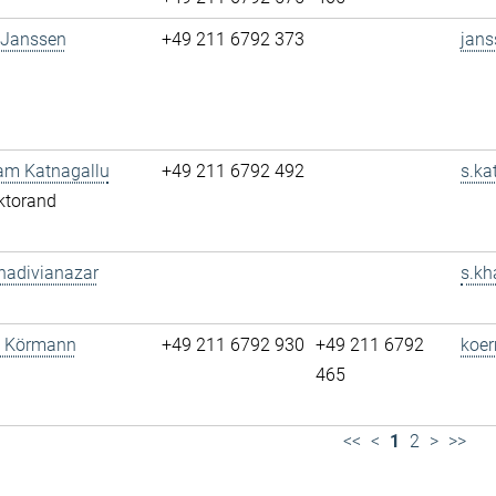
 Janssen
+49 211 6792 373
jans
am Katnagallu
+49 211 6792 492
s.ka
ktorand
hadivianazar
s.kh
tz Körmann
+49 211 6792 930
+49 211 6792
koe
465
<<
<
1
2
>
>>