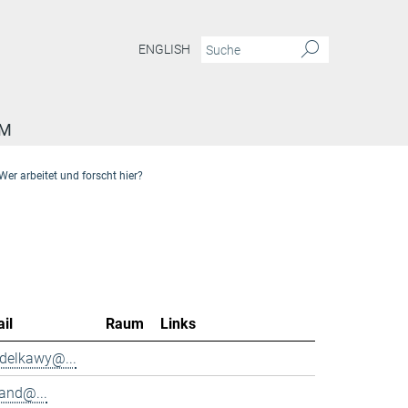
ENGLISH
AM
Wer arbeitet und forscht hier?
il
Raum
Links
delkawy@...
and@...