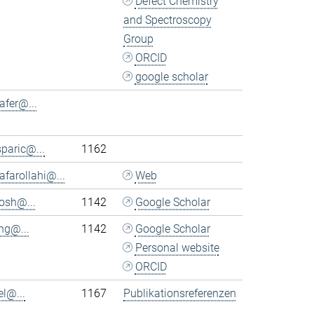
Defect Chemistry
and Spectroscopy
Group
ORCID
google scholar
afer@...
sparic@...
1162
afarollahi@...
Web
osh@...
1142
Google Scholar
ng@...
1142
Google Scholar
Personal website
ORCID
el@...
1167
Publikationsreferenzen