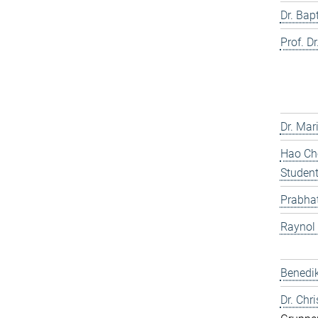
Dr. Bap
Prof. Dr
Dr. Mar
Hao Che
Studen
Prabhat
Raynol
Benedik
Dr. Chr