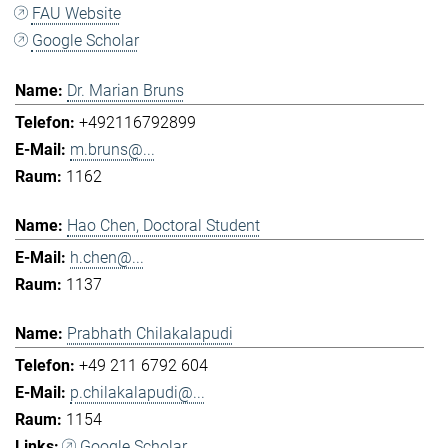
FAU Website
Google Scholar
Dr. Marian Bruns
+492116792899
m.bruns@...
1162
Hao Chen, Doctoral Student
h.chen@...
1137
Prabhath Chilakalapudi
+49 211 6792 604
p.chilakalapudi@...
1154
Google Scholar