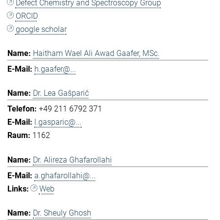
Defect Chemistry and Spectroscopy Group
ORCID
google scholar
Haitham Wael Ali Awad Gaafer, MSc.
h.gaafer@...
Dr. Lea Gašparič
+49 211 6792 371
l.gasparic@...
1162
Dr. Alireza Ghafarollahi
a.ghafarollahi@...
Web
Dr. Sheuly Ghosh