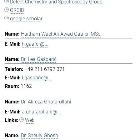
Defect Chemistry and Spectroscopy Group
ORCID
google scholar
Haitham Wael Ali Awad Gaafer, MSc.
h.gaafer@...
Dr. Lea Gašparič
+49 211 6792 371
l.gasparic@...
1162
Dr. Alireza Ghafarollahi
a.ghafarollahi@...
Web
Dr. Sheuly Ghosh