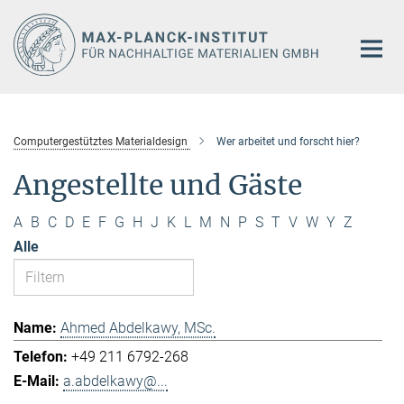
Hauptinhalt
Computergestütztes Materialdesign
Wer arbeitet und forscht hier?
Angestellte und Gäste
A
B
C
D
E
F
G
H
J
K
L
M
N
P
S
T
V
W
Y
Z
Alle
Ahmed Abdelkawy, MSc.
+49 211 6792-268
a.abdelkawy@...