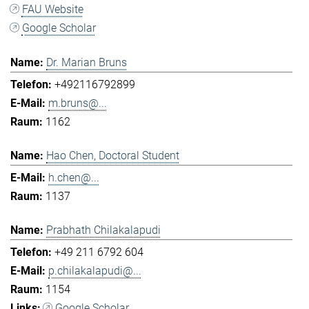
FAU Website
Google Scholar
Dr. Marian Bruns
+492116792899
m.bruns@...
1162
Hao Chen, Doctoral Student
h.chen@...
1137
Prabhath Chilakalapudi
+49 211 6792 604
p.chilakalapudi@...
1154
Google Scholar