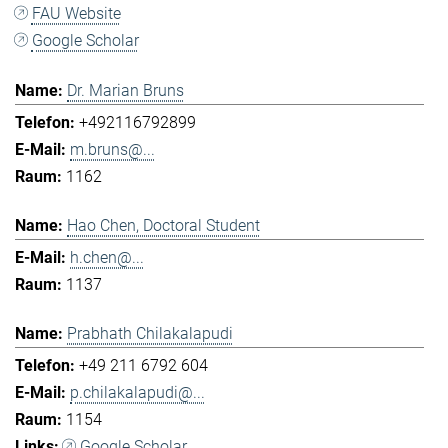
FAU Website
Google Scholar
Dr. Marian Bruns
+492116792899
m.bruns@...
1162
Hao Chen, Doctoral Student
h.chen@...
1137
Prabhath Chilakalapudi
+49 211 6792 604
p.chilakalapudi@...
1154
Google Scholar