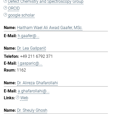
Defect Chemistry and Spectroscopy Group
ORCID
google scholar
Haitham Wael Ali Awad Gaafer, MSc.
h.gaafer@...
Dr. Lea Gašparič
+49 211 6792 371
l.gasparic@...
1162
Dr. Alireza Ghafarollahi
a.ghafarollahi@...
Web
Dr. Sheuly Ghosh