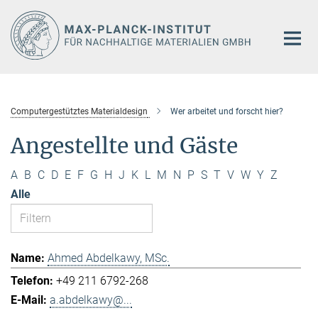
Hauptinhalt
Computergestütztes Materialdesign
Wer arbeitet und forscht hier?
Angestellte und Gäste
A
B
C
D
E
F
G
H
J
K
L
M
N
P
S
T
V
W
Y
Z
Alle
Ahmed Abdelkawy, MSc.
+49 211 6792-268
a.abdelkawy@...