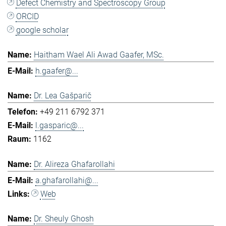
Defect Chemistry and Spectroscopy Group
ORCID
google scholar
Haitham Wael Ali Awad Gaafer, MSc.
h.gaafer@...
Dr. Lea Gašparič
+49 211 6792 371
l.gasparic@...
1162
Dr. Alireza Ghafarollahi
a.ghafarollahi@...
Web
Dr. Sheuly Ghosh