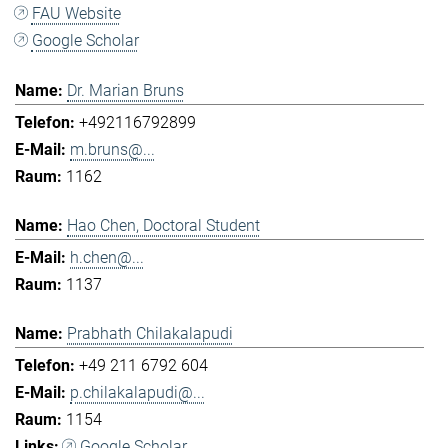
FAU Website
Google Scholar
Dr. Marian Bruns
+492116792899
m.bruns@...
1162
Hao Chen, Doctoral Student
h.chen@...
1137
Prabhath Chilakalapudi
+49 211 6792 604
p.chilakalapudi@...
1154
Google Scholar