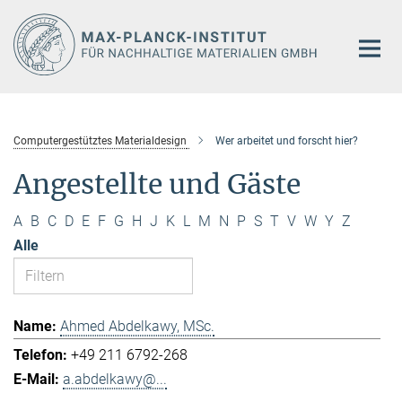
Hauptinhalt
Computergestütztes Materialdesign
Wer arbeitet und forscht hier?
Angestellte und Gäste
A
B
C
D
E
F
G
H
J
K
L
M
N
P
S
T
V
W
Y
Z
Alle
Ahmed Abdelkawy, MSc.
+49 211 6792-268
a.abdelkawy@...