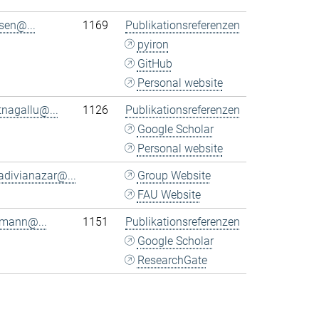
sen@...
1169
Publikationsreferenzen
pyiron
GitHub
Personal website
tnagallu@...
1126
Publikationsreferenzen
Google Scholar
Personal website
adivianazar@...
Group Website
FAU Website
rmann@...
1151
Publikationsreferenzen
Google Scholar
ResearchGate