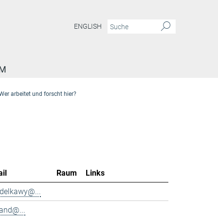
ENGLISH
AM
Wer arbeitet und forscht hier?
il
Raum
Links
delkawy@...
and@...