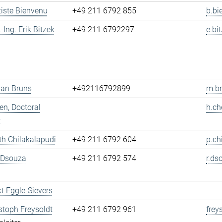
tiste Bienvenu
+49 211 6792 855
b.bi
.-Ing. Erik Bitzek
+49 211 6792297
e.bi
ian Bruns
+492116792899
m.br
n, Doctoral
h.ch
t
h Chilakalapudi
+49 211 6792 604
p.ch
 Dsouza
+49 211 6792 574
r.ds
t Eggle-Sievers
istoph Freysoldt
+49 211 6792 961
frey