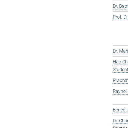
Dr. Bap
Prof. Dr
Dr. Mar
Hao Che
Studen
Prabhat
Raynol
Benedik
Dr. Chr