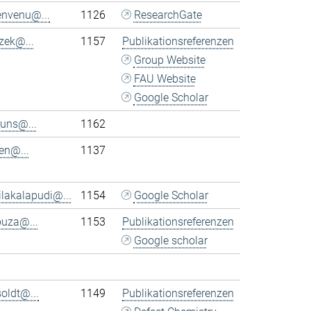
envenu@...
1126
ResearchGate
tzek@...
1157
Publikationsreferenzen
Group Website
FAU Website
Google Scholar
uns@...
1162
en@...
1137
ilakalapudi@...
1154
Google Scholar
ouza@...
1153
Publikationsreferenzen
Google scholar
soldt@...
1149
Publikationsreferenzen