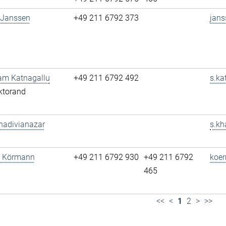
 Janssen
+49 211 6792 373
jans
am Katnagallu
+49 211 6792 492
s.ka
ktorand
hadivianazar
s.kh
tz Körmann
+49 211 6792 930
+49 211 6792
koe
465
<<
<
1
2
>
>>