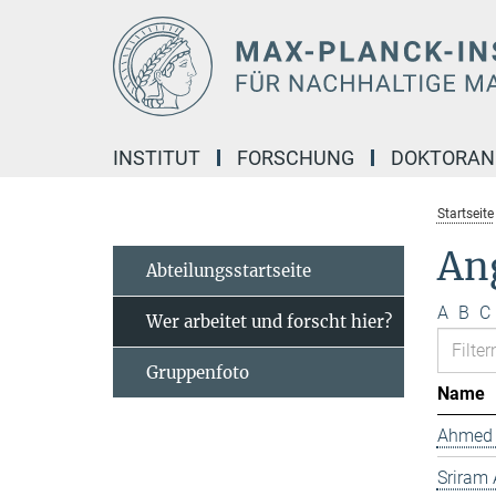
Hauptinhalt
INSTITUT
FORSCHUNG
DOKTORA
Startseite
Ang
Abteilungsstartseite
A
B
C
Wer arbeitet und forscht hier?
Gruppenfoto
Name
Ahmed 
Sriram