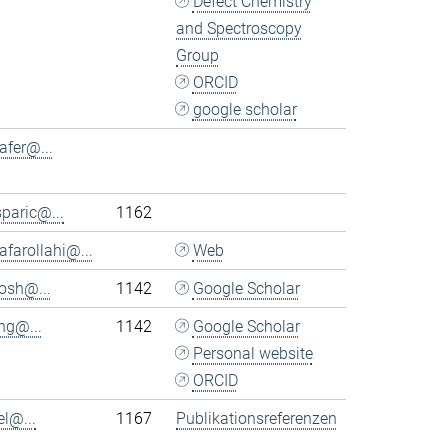
Defect Chemistry
and Spectroscopy
Group
ORCID
google scholar
afer@...
sparic@...
1162
afarollahi@...
Web
osh@...
1142
Google Scholar
ng@...
1142
Google Scholar
Personal website
ORCID
el@...
1167
Publikationsreferenzen