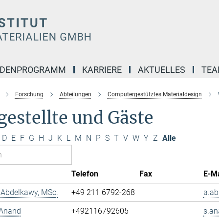
NDENPROGRAMM
KARRIERE
AKTUELLES
TE
Forschung
Abteilungen
Computergestütztes Materialdesign
estellte und Gäste
D
E
F
G
H
J
K
L
M
N
P
S
T
V
W
Y
Z
Alle
Telefon
Fax
E-Ma
Abdelkawy, MSc.
+49 211 6792-268
a.ab
 Anand
+492116792605
s.an