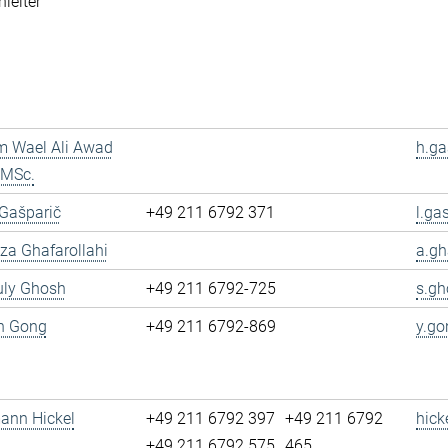
leiter
m Wael Ali Awad
h.ga
 MSc.
 Gašparič
+49 211 6792 371
l.ga
reza Ghafarollahi
a.gh
uly Ghosh
+49 211 6792-725
s.gh
un Gong
+49 211 6792-869
y.go
mann Hickel
+49 211 6792 397
+49 211 6792
hick
+49 211 6792 575
465