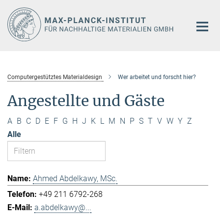
Hauptinhalt
Computergestütztes Materialdesign
Wer arbeitet und forscht hier?
Angestellte und Gäste
A
B
C
D
E
F
G
H
J
K
L
M
N
P
S
T
V
W
Y
Z
Alle
Ahmed Abdelkawy, MSc.
+49 211 6792-268
a.abdelkawy@...