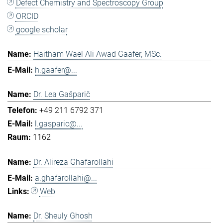
Defect Chemistry and Spectroscopy Group
ORCID
google scholar
Haitham Wael Ali Awad Gaafer, MSc.
h.gaafer@...
Dr. Lea Gašparič
+49 211 6792 371
l.gasparic@...
1162
Dr. Alireza Ghafarollahi
a.ghafarollahi@...
Web
Dr. Sheuly Ghosh