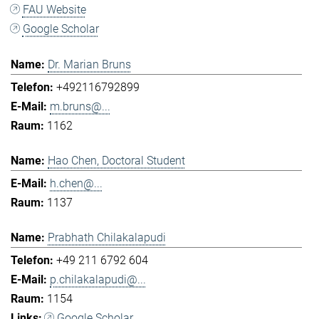
FAU Website
Google Scholar
Dr. Marian Bruns
+492116792899
m.bruns@...
1162
Hao Chen, Doctoral Student
h.chen@...
1137
Prabhath Chilakalapudi
+49 211 6792 604
p.chilakalapudi@...
1154
Google Scholar