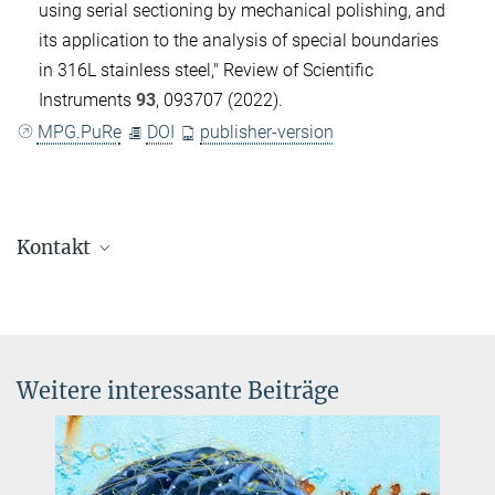
using serial sectioning by mechanical polishing, and
its application to the analysis of special boundaries
in 316L stainless steel," Review of Scientific
Instruments
93
, 093707 (2022).
MPG.PuRe
DOI
publisher-version
Kontakt
Dr. Stefan Zaefferer
Gruppenleiter
+49 211 6792 803
zaefferer@...
Weitere interessante Beiträge