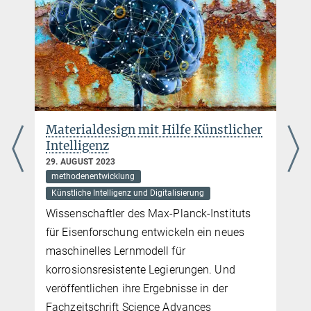
Materialdesign mit Hilfe Künstlicher
Entde
Intelligenz
Hilfe
29. AUGUST 2023
11. OK
methodenentwicklung
method
Künstliche Intelligenz und Digitalisierung
Künstli
Wissenschaftler des Max-Planck-Instituts
Intern
für Eisenforschung entwickeln ein neues
veröff
maschinelles Lernmodell für
Fachze
korrosionsresistente Legierungen. Und
veröffentlichen ihre Ergebnisse in der
Fachzeitschrift Science Advances