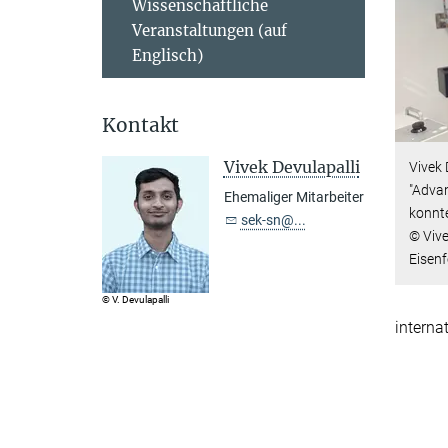
Wissenschaftliche
Veranstaltungen (auf
Englisch)
Kontakt
Vivek Devulapalli
Vivek 
"Adva
Ehemaliger Mitarbeiter
konnt
sek-sn@...
© Vive
Eisen
© V. Devulapalli
interna