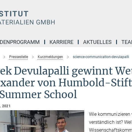
NDENPROGRAMM
KARRIERE
AKTUELLES
TE
Pressestelle
Kurzmeldungen
science-communication-devulapalli
vek Devulapalli gewinnt We
exander von Humbold-Stif
 Summer School
L 2021
Wie kommunizieren w
verständlich ist? Wel
Wissenschaftskommu