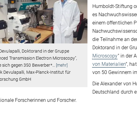
Humboldt-Stiftung or
es Nachwuchswissens
einem öffentlichen P
Nachwuchswissensch
die Teilnahme an der
Doktorand in der Gru
Devulapalli, Doktorand in der Gruppe
Microscopy
" in der 
nced Transmission Electron Microscopy",
von Materialien
", ha
e sich gegen 350 Bewerber*
…
[mehr]
von 50 Gewinnern im
k Devulapalli, Max-Planck-Institut für
forschung GmbH
Die Alexander von Hu
Deutschland durch e
tionale Forscherinnen und Forscher.