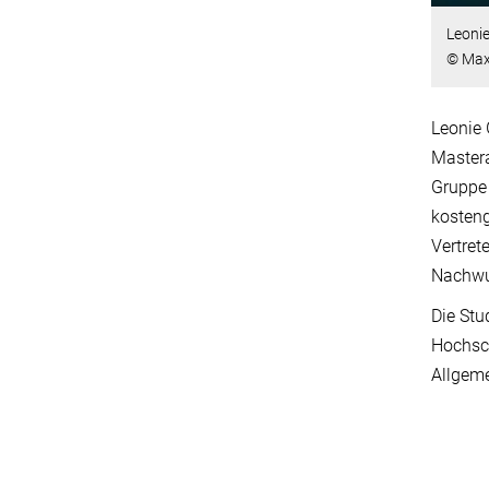
Leonie
© Max
Leonie 
Mastera
Gruppe 
kosteng
Vertret
Nachwuc
Die Stu
Hochsch
Allgeme