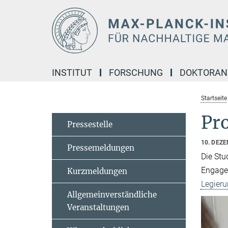
Hauptinhalt
INSTITUT
FORSCHUNG
DOKTORA
Startseite
Pr
Pressestelle
10. DEZ
Pressemeldungen
Die Stu
Engagem
Kurzmeldungen
Legier
Allgemeinverständliche
Veranstaltungen