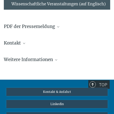
Wissenschaftliche Veranstaltungen (auf Englisch)
PDF der Pressemeldung
Dateiliste
Kontakt
2012-10-23_PM_Christiane_Jacobs_erh_lt_Max-Planck-
Azubipreis
375.18 kB
Herbert Faul
Weitere Informationen
+49 211 6792 953
faul@...
Azubipreis der MPG
TOP
Kontakt & Anfahrt
Linkedin