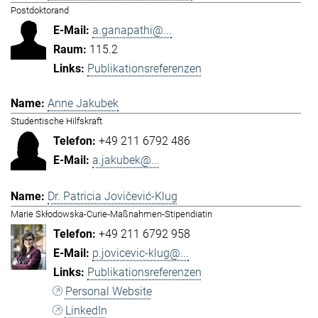
Postdoktorand
a.ganapathi@...
115.2
Publikationsreferenzen
Anne Jakubek
Studentische Hilfskraft
+49 211 6792 486
a.jakubek@...
Dr. Patricia Jovičević-Klug
Marie Skłodowska-Curie-Maßnahmen-Stipendiatin
+49 211 6792 958
p.jovicevic-klug@...
Publikationsreferenzen
Personal Website
LinkedIn