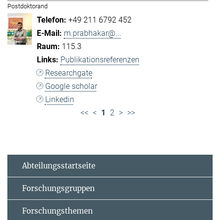
Postdoktorand
+49 211 6792 452
m.prabhakar@...
115.3
Publikationsreferenzen
Researchgate
Google scholar
Linkedin
<<
<
1
2
>
>>
Abteilungsstartseite
Forschungsgruppen
Forschungsthemen