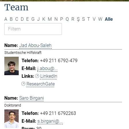
Team
A
B
C
D
E
G
J
K
M
N
P
Q
R
Ş
S
T
V
W
Alle
Jad Abou-Saleh
Studentische Hilfskraft
+49 211 6792-479
j.abou@...
LinkedIn
ResearchGate
Saro Birgani
Doktorand
+49 211 6792263
s.birgani@...
30