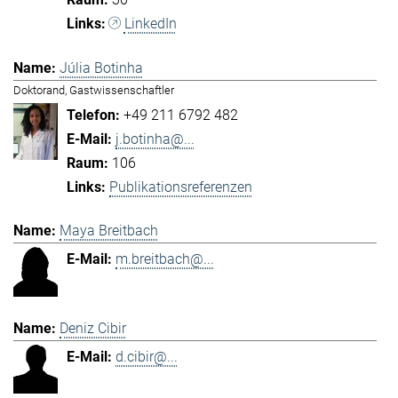
LinkedIn
Júlia Botinha
Doktorand, Gastwissenschaftler
+49 211 6792 482
j.botinha@...
106
Publikationsreferenzen
Maya Breitbach
m.breitbach@...
Deniz Cibir
d.cibir@...