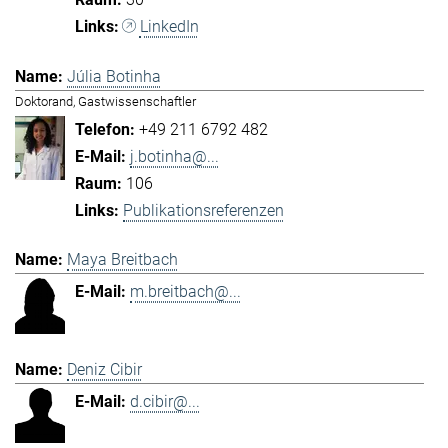
LinkedIn
Júlia Botinha
Doktorand, Gastwissenschaftler
+49 211 6792 482
j.botinha@...
106
Publikationsreferenzen
Maya Breitbach
m.breitbach@...
Deniz Cibir
d.cibir@...