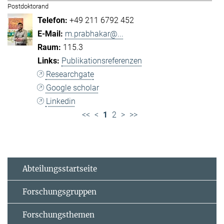
Postdoktorand
+49 211 6792 452
m.prabhakar@...
115.3
Publikationsreferenzen
Researchgate
Google scholar
Linkedin
<<
<
1
2
>
>>
Abteilungsstartseite
Forschungsgruppen
Forschungsthemen