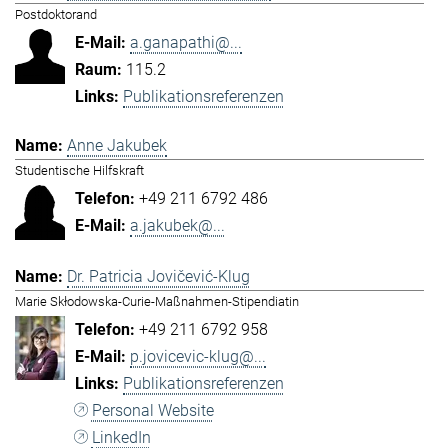
Postdoktorand
a.ganapathi@...
115.2
Publikationsreferenzen
Anne Jakubek
Studentische Hilfskraft
+49 211 6792 486
a.jakubek@...
Dr. Patricia Jovičević-Klug
Marie Skłodowska-Curie-Maßnahmen-Stipendiatin
+49 211 6792 958
p.jovicevic-klug@...
Publikationsreferenzen
Personal Website
LinkedIn