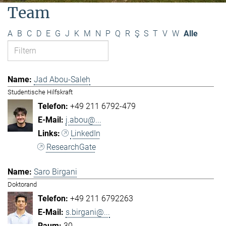
Team
A
B
C
D
E
G
J
K
M
N
P
Q
R
Ş
S
T
V
W
Alle
Jad Abou-Saleh
Studentische Hilfskraft
+49 211 6792-479
j.abou@...
LinkedIn
ResearchGate
Saro Birgani
Doktorand
+49 211 6792263
s.birgani@...
30