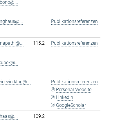
bono@...
inghaus@...
Publikationsreferenzen
napathi@...
115.2
Publikationsreferenzen
kubek@...
vicevic-klug@...
Publikationsreferenzen
Personal Website
LinkedIn
GoogleScholar
haas@...
109.2