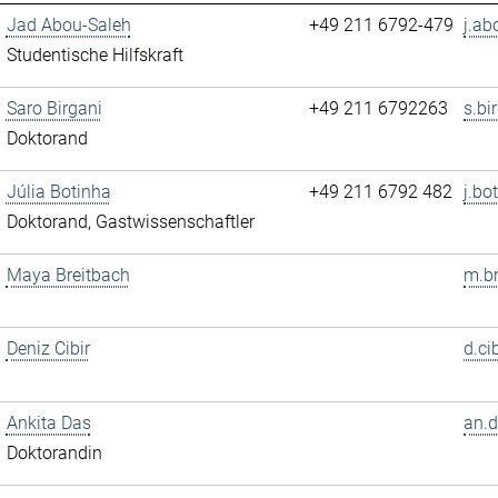
Jad Abou-Saleh
+49 211 6792-479
j.ab
Studentische Hilfskraft
Saro Birgani
+49 211 6792263
s.bi
Doktorand
Júlia Botinha
+49 211 6792 482
j.bo
Doktorand, Gastwissenschaftler
Maya Breitbach
m.br
Deniz Cibir
d.ci
Ankita Das
an.d
Doktorandin