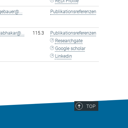
REDI Profile
gebauer@...
Publikationsreferenzen
rabhakar@...
115.3
Publikationsreferenzen
Researchgate
Google scholar
Linkedin
TOP