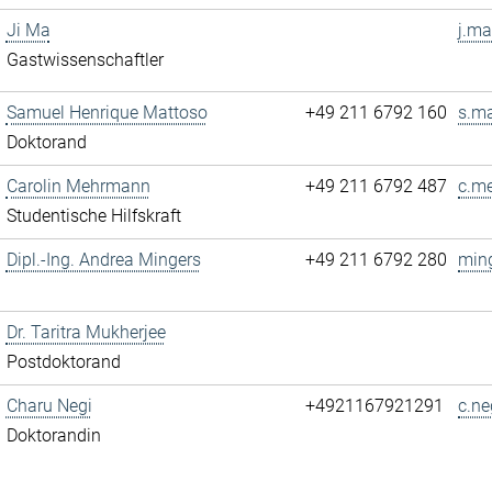
Ji Ma
j.ma
Gastwissenschaftler
Samuel Henrique Mattoso
+49 211 6792 160
s.ma
Doktorand
Carolin Mehrmann
+49 211 6792 487
c.m
Studentische Hilfskraft
Dipl.-Ing. Andrea Mingers
+49 211 6792 280
ming
Dr. Taritra Mukherjee
Postdoktorand
Charu Negi
+4921167921291
c.ne
Doktorandin