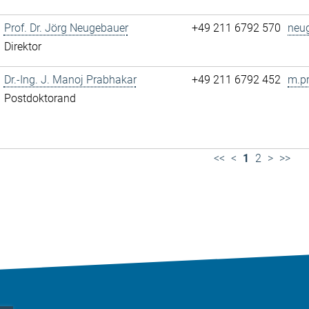
Prof. Dr. Jörg Neugebauer
+49 211 6792 570
neu
Direktor
Dr.-Ing. J. Manoj Prabhakar
+49 211 6792 452
m.p
Postdoktorand
<<
<
1
2
>
>>