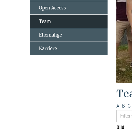
Open Access
Team
Ehemalige
Karriere
Te
A
B
C
Bild