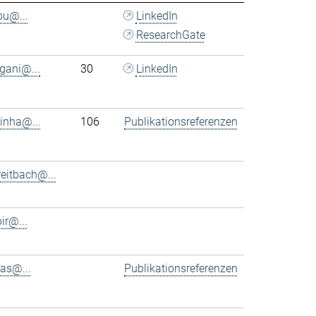
ou@...
LinkedIn
ResearchGate
rgani@...
30
LinkedIn
tinha@...
106
Publikationsreferenzen
eitbach@...
bir@...
as@...
Publikationsreferenzen