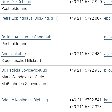
Dr. Adèle Debono
+49 211 6792-920
a.de
Postdoktorandin
Petra Ebbinghaus, Dipl.-Ing. (FH)
+49 211 6792 807
ebb
Dr.-Ing. Arulkumar Ganapathi
a.ga
Postdoktorand
Anne Jakubek
+49 211 6792 486
a.ja
Studentische Hilfskraft
Dr. Patricia Jovičević-Klug
+49 211 6792 958
p.jo
Marie Skłodowska-Curie-
Maßnahmen-Stipendiatin
Brigitte Kohlhaas, Dipl.-Ing.
+49 211 6792 541
kohl
+49 211 6792 328