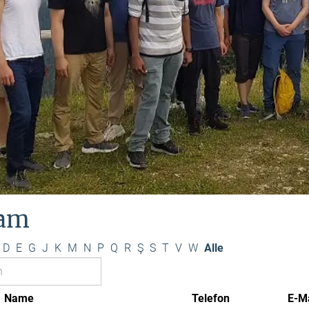
am
D
E
G
J
K
M
N
P
Q
R
Ş
S
T
V
W
Alle
Name
Telefon
E-Ma