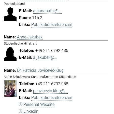
Postdoktorand
a.ganapathi@...
115.2
Publikationsreferenzen
Anne Jakubek
Studentische Hilfskraft
+49 211 6792 486
a.jakubek@...
Dr. Patricia Jovičević-Klug
Marie Skłodowska-Curie-Maßnahmen-Stipendiatin
+49 211 6792 958
p.jovicevic-klug@...
Publikationsreferenzen
Personal Website
LinkedIn