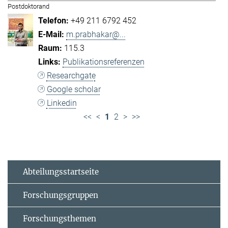
Postdoktorand
+49 211 6792 452
m.prabhakar@...
115.3
Publikationsreferenzen
Researchgate
Google scholar
Linkedin
<<
<
1
2
>
>>
Abteilungsstartseite
Forschungsgruppen
Forschungsthemen