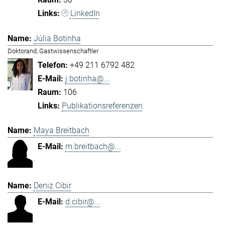
LinkedIn
Júlia Botinha
Doktorand, Gastwissenschaftler
+49 211 6792 482
j.botinha@...
106
Publikationsreferenzen
Maya Breitbach
m.breitbach@...
Deniz Cibir
d.cibir@...