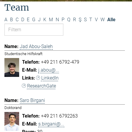
Team
A
B
C
D
E
G
J
K
M
N
P
Q
R
Ş
S
T
V
W
Alle
Jad Abou-Saleh
Studentische Hilfskraft
+49 211 6792-479
j.abou@...
LinkedIn
ResearchGate
Saro Birgani
Doktorand
+49 211 6792263
s.birgani@...
30