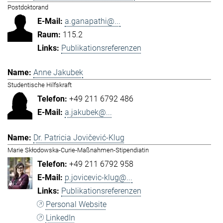
Postdoktorand
a.ganapathi@...
115.2
Publikationsreferenzen
Anne Jakubek
Studentische Hilfskraft
+49 211 6792 486
a.jakubek@...
Dr. Patricia Jovičević-Klug
Marie Skłodowska-Curie-Maßnahmen-Stipendiatin
+49 211 6792 958
p.jovicevic-klug@...
Publikationsreferenzen
Personal Website
LinkedIn