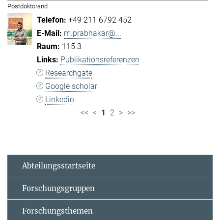
Postdoktorand
+49 211 6792 452
m.prabhakar@...
115.3
Publikationsreferenzen
Researchgate
Google scholar
Linkedin
<<
<
1
2
>
>>
Abteilungsstartseite
Forschungsgruppen
Forschungsthemen