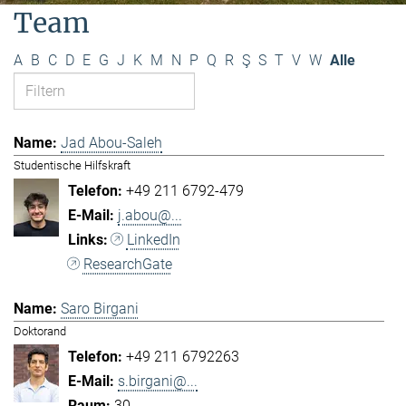
Team
A
B
C
D
E
G
J
K
M
N
P
Q
R
Ş
S
T
V
W
Alle
Jad Abou-Saleh
Studentische Hilfskraft
+49 211 6792-479
j.abou@...
LinkedIn
ResearchGate
Saro Birgani
Doktorand
+49 211 6792263
s.birgani@...
30