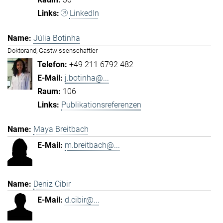
LinkedIn
Júlia Botinha
Doktorand, Gastwissenschaftler
+49 211 6792 482
j.botinha@...
106
Publikationsreferenzen
Maya Breitbach
m.breitbach@...
Deniz Cibir
d.cibir@...