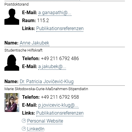
Postdoktorand
a.ganapathi@...
115.2
Publikationsreferenzen
Anne Jakubek
Studentische Hilfskraft
+49 211 6792 486
a.jakubek@...
Dr. Patricia Jovičević-Klug
Marie Skłodowska-Curie-Maßnahmen-Stipendiatin
+49 211 6792 958
p.jovicevic-klug@...
Publikationsreferenzen
Personal Website
LinkedIn