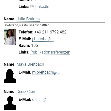
LinkedIn
Júlia Botinha
Doktorand, Gastwissenschaftler
+49 211 6792 482
j.botinha@...
106
Publikationsreferenzen
Maya Breitbach
m.breitbach@...
Deniz Cibir
d.cibir@...