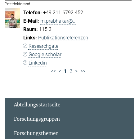
Postdoktorand
+49 211 6792 452
m.prabhakar@...
115.3
Publikationsreferenzen
Researchgate
Google scholar
Linkedin
<<
<
1
2
>
>>
Abteilungsstartseite
Forschungsgruppen
Forschungsthemen