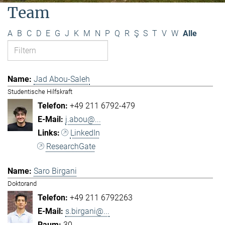
Team
A
B
C
D
E
G
J
K
M
N
P
Q
R
Ş
S
T
V
W
Alle
Jad Abou-Saleh
Studentische Hilfskraft
+49 211 6792-479
j.abou@...
LinkedIn
ResearchGate
Saro Birgani
Doktorand
+49 211 6792263
s.birgani@...
30