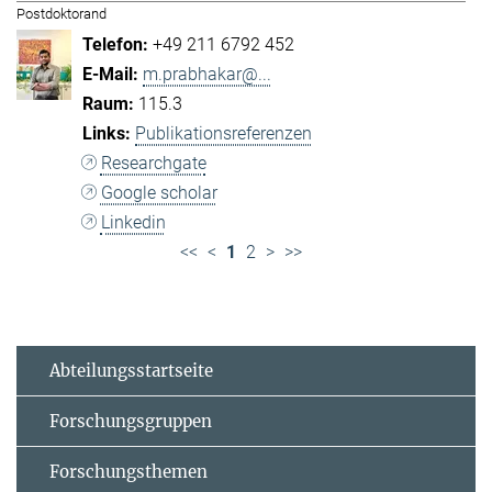
Postdoktorand
+49 211 6792 452
m.prabhakar@...
115.3
Publikationsreferenzen
Researchgate
Google scholar
Linkedin
<<
<
1
2
>
>>
Abteilungsstartseite
Forschungsgruppen
Forschungsthemen