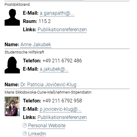
Postdoktorand
a.ganapathi@...
115.2
Publikationsreferenzen
Anne Jakubek
Studentische Hilfskraft
+49 211 6792 486
a.jakubek@...
Dr. Patricia Jovičević-Klug
Marie Skłodowska-Curie-Maßnahmen-Stipendiatin
+49 211 6792 958
p.jovicevic-klug@...
Publikationsreferenzen
Personal Website
LinkedIn