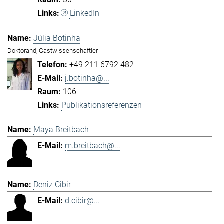
LinkedIn
Júlia Botinha
Doktorand, Gastwissenschaftler
+49 211 6792 482
j.botinha@...
106
Publikationsreferenzen
Maya Breitbach
m.breitbach@...
Deniz Cibir
d.cibir@...