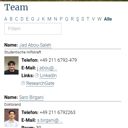
Team
A
B
C
D
E
G
J
K
M
N
P
Q
R
Ş
S
T
V
W
Alle
Jad Abou-Saleh
Studentische Hilfskraft
+49 211 6792-479
j.abou@...
LinkedIn
ResearchGate
Saro Birgani
Doktorand
+49 211 6792263
s.birgani@...
30