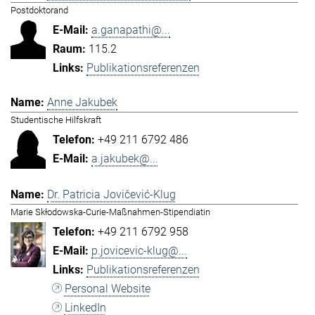
Postdoktorand
a.ganapathi@...
115.2
Publikationsreferenzen
Anne Jakubek
Studentische Hilfskraft
+49 211 6792 486
a.jakubek@...
Dr. Patricia Jovičević-Klug
Marie Skłodowska-Curie-Maßnahmen-Stipendiatin
+49 211 6792 958
p.jovicevic-klug@...
Publikationsreferenzen
Personal Website
LinkedIn