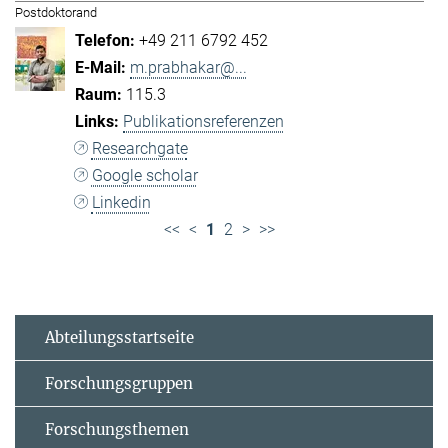
Postdoktorand
+49 211 6792 452
m.prabhakar@...
115.3
Publikationsreferenzen
Researchgate
Google scholar
Linkedin
<<
<
1
2
>
>>
Abteilungsstartseite
Forschungsgruppen
Forschungsthemen