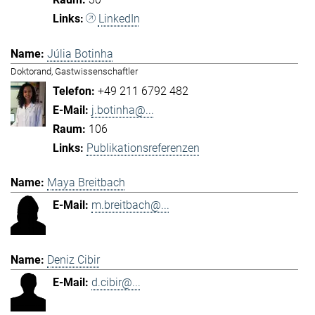
LinkedIn
Júlia Botinha
Doktorand, Gastwissenschaftler
+49 211 6792 482
j.botinha@...
106
Publikationsreferenzen
Maya Breitbach
m.breitbach@...
Deniz Cibir
d.cibir@...