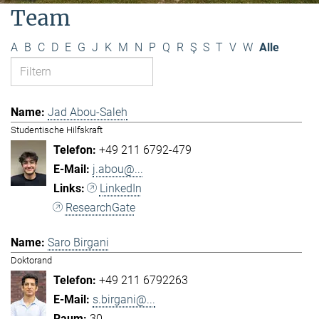
Team
A
B
C
D
E
G
J
K
M
N
P
Q
R
Ş
S
T
V
W
Alle
Jad Abou-Saleh
Studentische Hilfskraft
+49 211 6792-479
j.abou@...
LinkedIn
ResearchGate
Saro Birgani
Doktorand
+49 211 6792263
s.birgani@...
30