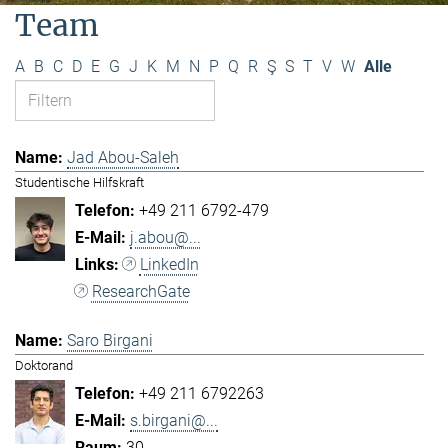
Team
A
B
C
D
E
G
J
K
M
N
P
Q
R
Ş
S
T
V
W
Alle
Jad Abou-Saleh
Studentische Hilfskraft
+49 211 6792-479
j.abou@...
LinkedIn
ResearchGate
Saro Birgani
Doktorand
+49 211 6792263
s.birgani@...
30