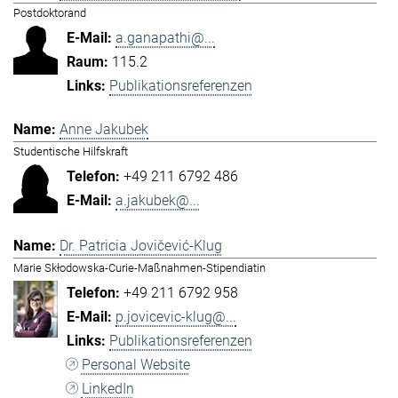
Postdoktorand
a.ganapathi@...
115.2
Publikationsreferenzen
Anne Jakubek
Studentische Hilfskraft
+49 211 6792 486
a.jakubek@...
Dr. Patricia Jovičević-Klug
Marie Skłodowska-Curie-Maßnahmen-Stipendiatin
+49 211 6792 958
p.jovicevic-klug@...
Publikationsreferenzen
Personal Website
LinkedIn