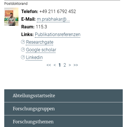
Postdoktorand
+49 211 6792 452
m.prabhakar@...
115.3
Publikationsreferenzen
Researchgate
Google scholar
Linkedin
<<
<
1
2
>
>>
Abteilungsstartseite
Forschungsgruppen
Forschungsthemen