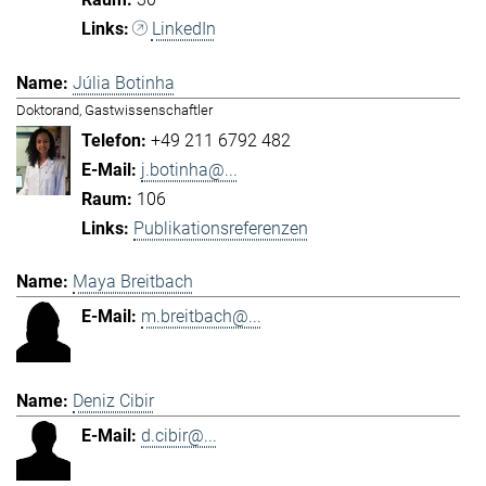
LinkedIn
Júlia Botinha
Doktorand, Gastwissenschaftler
+49 211 6792 482
j.botinha@...
106
Publikationsreferenzen
Maya Breitbach
m.breitbach@...
Deniz Cibir
d.cibir@...