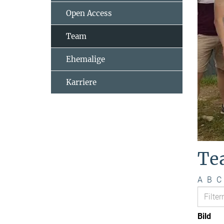
Open Access
Team
Ehemalige
Karriere
Te
A
B
C
Bild