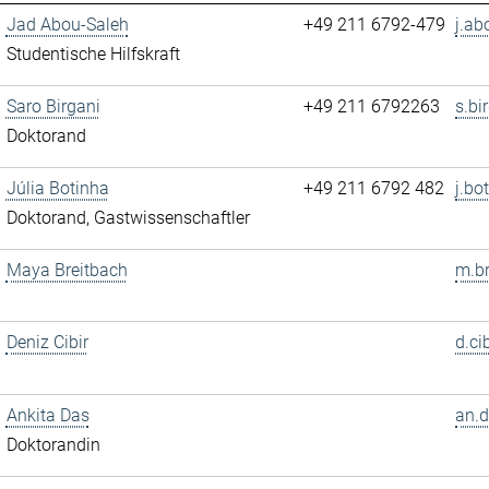
Jad Abou-Saleh
+49 211 6792-479
j.ab
Studentische Hilfskraft
Saro Birgani
+49 211 6792263
s.bi
Doktorand
Júlia Botinha
+49 211 6792 482
j.bo
Doktorand, Gastwissenschaftler
Maya Breitbach
m.br
Deniz Cibir
d.ci
Ankita Das
an.d
Doktorandin