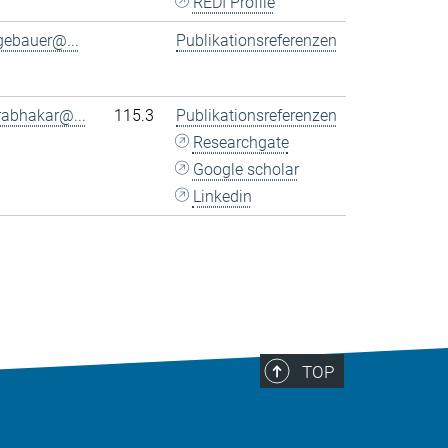
REDI Profile
gebauer@...
Publikationsreferenzen
rabhakar@...
115.3
Publikationsreferenzen
Researchgate
Google scholar
Linkedin
TOP