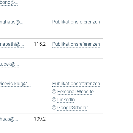
bono@...
inghaus@...
Publikationsreferenzen
napathi@...
115.2
Publikationsreferenzen
kubek@...
vicevic-klug@...
Publikationsreferenzen
Personal Website
LinkedIn
GoogleScholar
haas@...
109.2