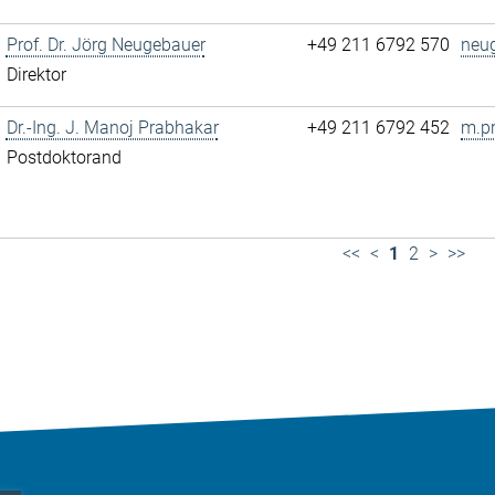
Prof. Dr. Jörg Neugebauer
+49 211 6792 570
neu
Direktor
Dr.-Ing. J. Manoj Prabhakar
+49 211 6792 452
m.p
Postdoktorand
<<
<
1
2
>
>>