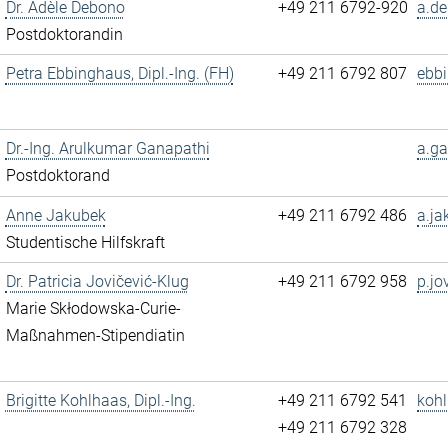
Dr. Adèle Debono
+49 211 6792-920
a.de
Postdoktorandin
Petra Ebbinghaus, Dipl.-Ing. (FH)
+49 211 6792 807
ebb
Dr.-Ing. Arulkumar Ganapathi
a.ga
Postdoktorand
Anne Jakubek
+49 211 6792 486
a.ja
Studentische Hilfskraft
Dr. Patricia Jovičević-Klug
+49 211 6792 958
p.jo
Marie Skłodowska-Curie-
Maßnahmen-Stipendiatin
Brigitte Kohlhaas, Dipl.-Ing.
+49 211 6792 541
kohl
+49 211 6792 328