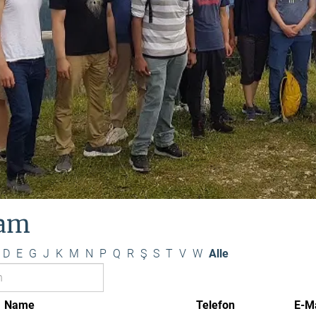
am
D
E
G
J
K
M
N
P
Q
R
Ş
S
T
V
W
Alle
Name
Telefon
E-Ma