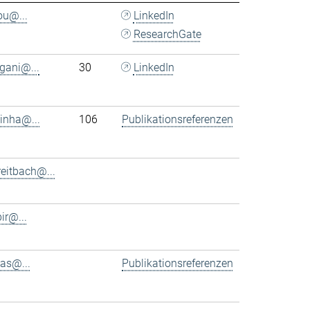
ou@...
LinkedIn
ResearchGate
rgani@...
30
LinkedIn
tinha@...
106
Publikationsreferenzen
eitbach@...
bir@...
as@...
Publikationsreferenzen