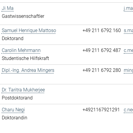
Ji Ma
j.ma
Gastwissenschaftler
Samuel Henrique Mattoso
+49 211 6792 160
s.ma
Doktorand
Carolin Mehrmann
+49 211 6792 487
c.m
Studentische Hilfskraft
Dipl.-Ing. Andrea Mingers
+49 211 6792 280
ming
Dr. Taritra Mukherjee
Postdoktorand
Charu Negi
+4921167921291
c.ne
Doktorandin