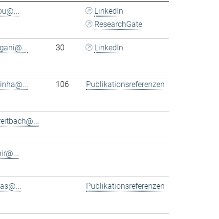
ou@...
LinkedIn
ResearchGate
rgani@...
30
LinkedIn
tinha@...
106
Publikationsreferenzen
eitbach@...
bir@...
as@...
Publikationsreferenzen