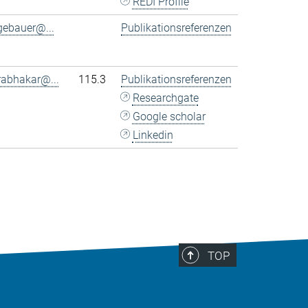
REDI Profile
gebauer@...
Publikationsreferenzen
rabhakar@...
115.3
Publikationsreferenzen
Researchgate
Google scholar
Linkedin
TOP