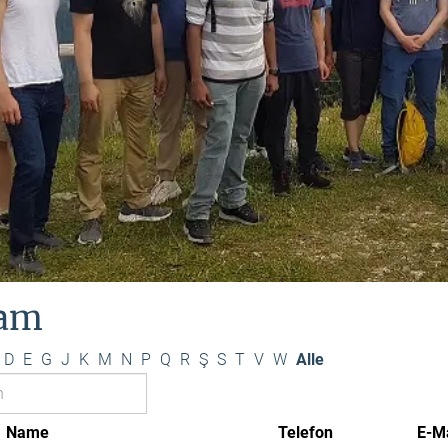
am
D
E
G
J
K
M
N
P
Q
R
Ş
S
T
V
W
Alle
Name
Telefon
E-Ma