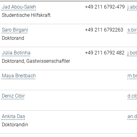
Jad Abou-Saleh
+49 211 6792-479
j.ab
Studentische Hilfskraft
Saro Birgani
+49 211 6792263
s.bi
Doktorand
Júlia Botinha
+49 211 6792 482
j.bo
Doktorand, Gastwissenschaftler
Maya Breitbach
m.br
Deniz Cibir
d.ci
Ankita Das
an.d
Doktorandin