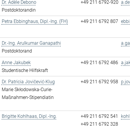
Dr. Adèle Debono
+49 211 6792-920
a.de
Postdoktorandin
Petra Ebbinghaus, Dipl.-Ing. (FH)
+49 211 6792 807
ebb
Dr.-Ing. Arulkumar Ganapathi
a.ga
Postdoktorand
Anne Jakubek
+49 211 6792 486
a.ja
Studentische Hilfskraft
Dr. Patricia Jovičević-Klug
+49 211 6792 958
p.jo
Marie Skłodowska-Curie-
Maßnahmen-Stipendiatin
Brigitte Kohlhaas, Dipl.-Ing.
+49 211 6792 541
kohl
+49 211 6792 328