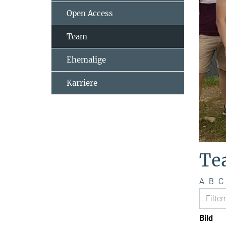
Open Access
Team
Ehemalige
Karriere
Te
A
B
C
Bild