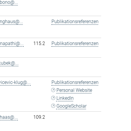
bono@...
inghaus@...
Publikationsreferenzen
napathi@...
115.2
Publikationsreferenzen
kubek@...
vicevic-klug@...
Publikationsreferenzen
Personal Website
LinkedIn
GoogleScholar
haas@...
109.2