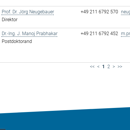
Prof. Dr. Jörg Neugebauer
+49 211 6792 570
neu
Direktor
Dr.-Ing. J. Manoj Prabhakar
+49 211 6792 452
m.p
Postdoktorand
<<
<
1
2
>
>>