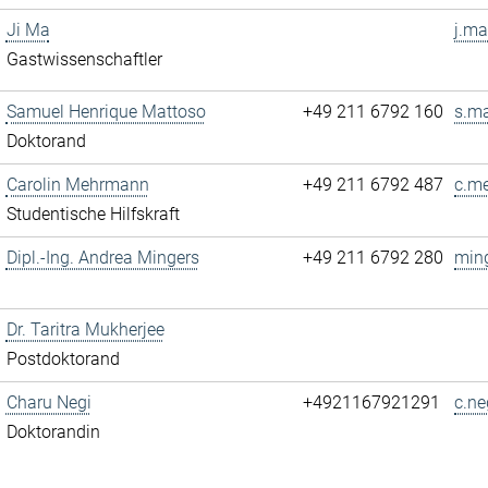
Ji Ma
j.ma
Gastwissenschaftler
Samuel Henrique Mattoso
+49 211 6792 160
s.ma
Doktorand
Carolin Mehrmann
+49 211 6792 487
c.m
Studentische Hilfskraft
Dipl.-Ing. Andrea Mingers
+49 211 6792 280
ming
Dr. Taritra Mukherjee
Postdoktorand
Charu Negi
+4921167921291
c.ne
Doktorandin