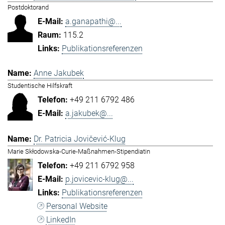
Postdoktorand
a.ganapathi@...
115.2
Publikationsreferenzen
Anne Jakubek
Studentische Hilfskraft
+49 211 6792 486
a.jakubek@...
Dr. Patricia Jovičević-Klug
Marie Skłodowska-Curie-Maßnahmen-Stipendiatin
+49 211 6792 958
p.jovicevic-klug@...
Publikationsreferenzen
Personal Website
LinkedIn