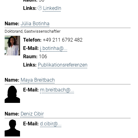
LinkedIn
Júlia Botinha
Doktorand, Gastwissenschaftler
+49 211 6792 482
j.botinha@...
106
Publikationsreferenzen
Maya Breitbach
m.breitbach@...
Deniz Cibir
d.cibir@...