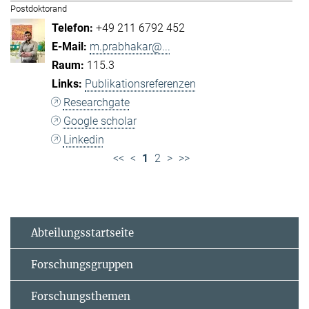
Postdoktorand
+49 211 6792 452
m.prabhakar@...
115.3
Publikationsreferenzen
Researchgate
Google scholar
Linkedin
<<
<
1
2
>
>>
Abteilungsstartseite
Forschungsgruppen
Forschungsthemen