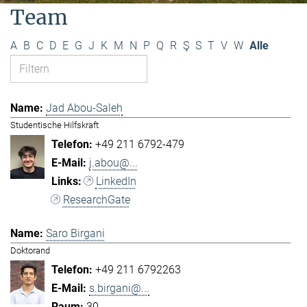
Team
A
B
C
D
E
G
J
K
M
N
P
Q
R
Ş
S
T
V
W
Alle
Jad Abou-Saleh
Studentische Hilfskraft
+49 211 6792-479
j.abou@...
LinkedIn
ResearchGate
Saro Birgani
Doktorand
+49 211 6792263
s.birgani@...
30