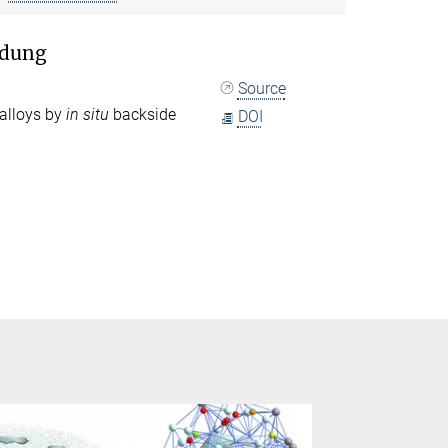
ödung
Source
 alloys by
in situ
backside
DOI