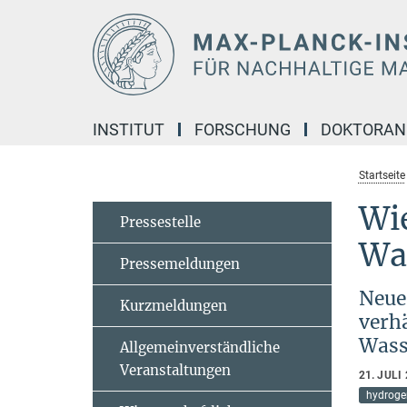
Hauptinhalt
INSTITUT
FORSCHUNG
DOKTORA
Startseite
Wie
Pressestelle
Wa
Pressemeldungen
Neues
Kurzmeldungen
verh
Wass
Allgemeinverständliche
Veranstaltungen
21. JULI
hydroge