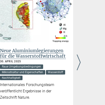
Neue Aluminiumlegierungen
Metallp
für die Wasserstoffwirtschaft
gedacht
energiee
30. APRIL 2025
einzigen
Raue Umgebungsbedingungen
Mikrostruktur und Eigenschaften
Wasserstoff
10. DEZEMBE
methodenent
Nachhaltigkeit
Nachhaltigke
Internationales Forschungsteam
Max-Planck
veröffentlicht Ergebnisse in der
kombiniere
Zeitschrift Nature.
Herstellun