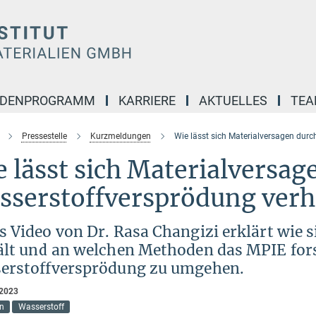
NDENPROGRAMM
KARRIERE
AKTUELLES
TE
Pressestelle
Kurzmeldungen
Wie lässt sich Materialversagen dur
 lässt sich Materialversag
sserstoffversprödung verh
 Video von Dr. Rasa Changizi erklärt wie s
ält und an welchen Methoden das MPIE for
erstoffversprödung zu umgehen.
 2023
n
Wasserstoff