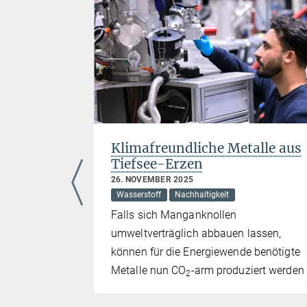
ungsrat
Klimafreundliche Metalle aus
gen-
Tiefsee-Erzen
u
26. NOVEMBER 2025
Wasserstoff
Nachhaltigkeit
Falls sich Manganknollen
sserstoff
umweltverträglich abbauen lassen,
m
können für die Energiewende benötigte
itut für
Metalle nun CO
-arm produziert werden
2
llionen