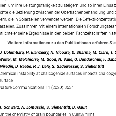
llen, um ihre Leistungsfähigkeit zu steigern und so ihren Einsat
chte die Beziehung zwischen der Oberflächenbehandlung und d
tern, die in Solarzellen verwendet werden. Die Defektkonzentrat
arzellen. Zusammen mit einem internationalen Forschungstea
ntlichte er seine Ergebnisse in den beiden Fachzeitschriften 
Weitere Informationen zu den Publikationen erfahren Si
D. Colombara, H. Elanzeery, N. Nicoara, D. Sharma, M. Claro, T.
Wolter, M. Melchiorre, M. Sood, N. Valle, O. Bondarchuk, F. Babb
Miredin, D. Raabe, P. J. Dale, S. Sadewasser, S. Siebentritt
Chemical instability at chalcogenide surfaces impacts chalcopyr
surface
Nature Communications 11 (2020) 3634
T. Schwarz, A. Lomuscio, S. Siebentritt, B. Gault
On the chemistry of grain boundaries in CuInS
films.
2